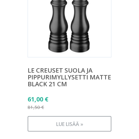
LE CREUSET SUOLA JA
PIPPURIMYLLYSETTI MATTE
BLACK 21 CM
Alkuperäinen
61,00
€
hinta
81,50
€
Nykyinen
oli:
hinta
81,50 €.
LUE LISÄÄ »
on: