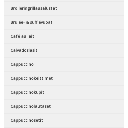
Broileringrillausalustat
Brulée- & sufflévuoat
Café au lait
Calvadoslasit
Cappuccino
Cappuccinokeittimet
Cappuccinokupit
Cappuccinolautaset
Cappuccinosetit