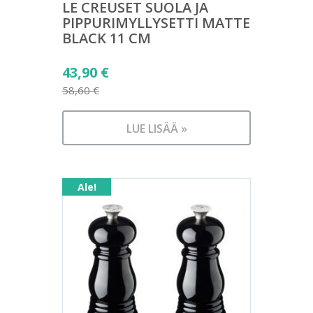
LE CREUSET SUOLA JA
PIPPURIMYLLYSETTI MATTE
BLACK 11 CM
Alkuperäinen
43,90
€
hinta
58,60
€
Nykyinen
oli:
hinta
58,60 €.
LUE LISÄÄ »
on:
43,90 €.
Ale!