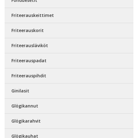
Fonduesetit
Friteerauskeittimet
Friteerauskorit
Friteerausläviköt
Friteerauspadat
Friteerauspihdit
Ginilasit
Glögikannut
Glögikarahvit
Glögikauhat