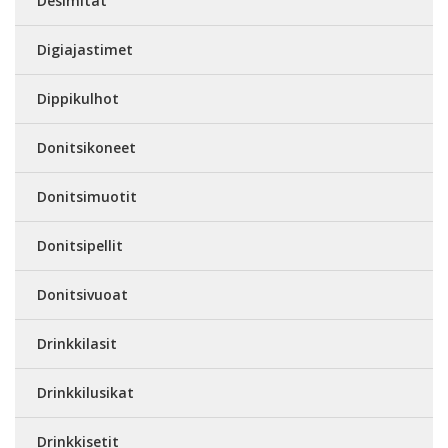
Desimitat
Digiajastimet
Dippikulhot
Donitsikoneet
Donitsimuotit
Donitsipellit
Donitsivuoat
Drinkkilasit
Drinkkilusikat
Drinkkisetit