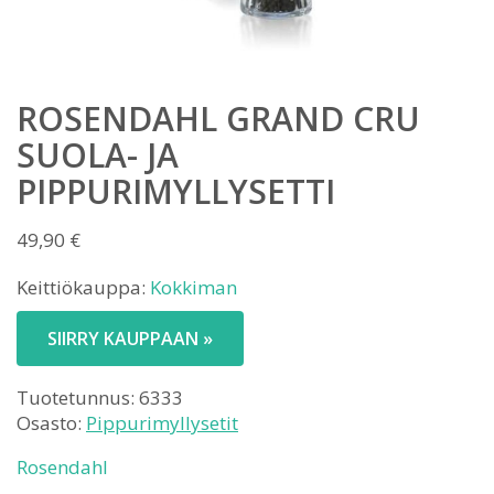
ROSENDAHL GRAND CRU
SUOLA- JA
PIPPURIMYLLYSETTI
49,90
€
Keittiökauppa:
Kokkiman
SIIRRY KAUPPAAN »
Tuotetunnus:
6333
Osasto:
Pippurimyllysetit
Rosendahl