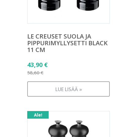
LE CREUSET SUOLA JA
PIPPURIMYLLYSETTI BLACK
11 CM
Alkuperäinen
43,90
€
hinta
58,60
€
Nykyinen
oli:
hinta
58,60 €.
LUE LISÄÄ »
on:
43,90 €.
Ale!