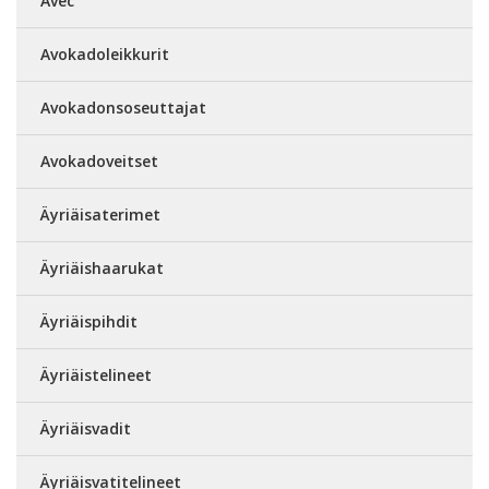
Avec
Avokadoleikkurit
Avokadonsoseuttajat
Avokadoveitset
Äyriäisaterimet
Äyriäishaarukat
Äyriäispihdit
Äyriäistelineet
Äyriäisvadit
Äyriäisvatitelineet