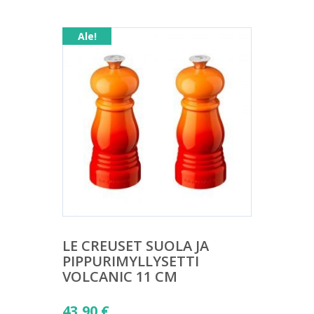
Ale!
LE CREUSET SUOLA JA
PIPPURIMYLLYSETTI
VOLCANIC 11 CM
Alkuperäinen
43,90
€