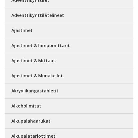
Adventtikynttilät
Adventtikynttilätelineet
Ajastimet
Ajastimet & lämpömittarit
Ajastimet & Mittaus
Ajastimet & Munakellot
Akryylikangastabletit
Alkoholimitat
Alkupalahaarukat
Alkupalatarjottimet