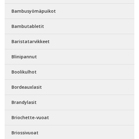
Bambusyömäpuikot
Bambutabletit
Baristatarvikkeet
Blinipannut
Boolikulhot
Bordeauxlasit
Brandylasit
Briochette-vuoat
Briossivuoat