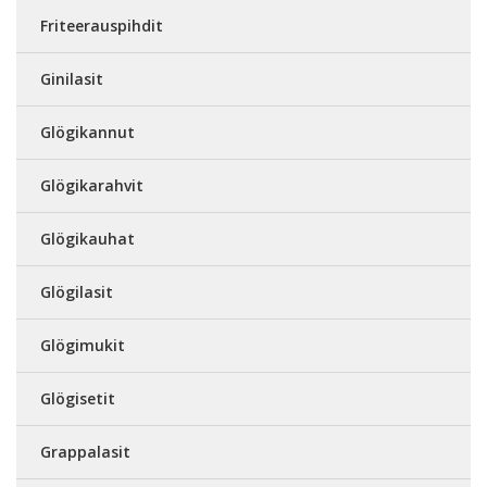
Friteerauspihdit
Ginilasit
Glögikannut
Glögikarahvit
Glögikauhat
Glögilasit
Glögimukit
Glögisetit
Grappalasit