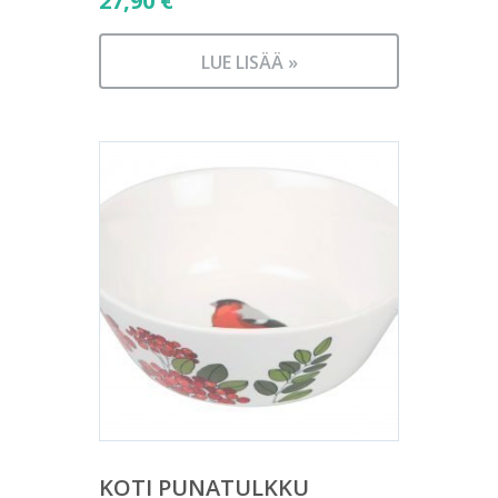
27,90
€
LUE LISÄÄ »
KOTI PUNATULKKU