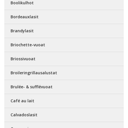
Boolikulhot
Bordeauxlasit
Brandylasit
Briochette-vuoat
Briossivuoat
Broileringrillausalustat
Brulée- & sufflévuoat
Café au lait
Calvadoslasit