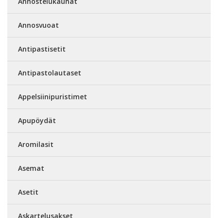
Annostelukauhat
Annosvuoat
Antipastisetit
Antipastolautaset
Appelsiinipuristimet
Apupöydät
Aromilasit
Asemat
Asetit
Askartelusakset