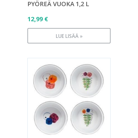
PYÖREÄ VUOKA 1,2 L
12,99
€
LUE LISÄÄ »