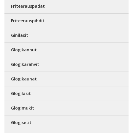
Friteerauspadat
Friteerauspihdit
Ginilasit
Glögikannut
Glögikarahvit
Glögikauhat
Glögilasit
Glögimukit
Glögisetit