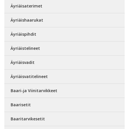
Äyriäisaterimet
Äyriäishaarukat
Äyriäispihdit
Äyriäistelineet
Äyriäisvadit
Äyriäisvatitelineet
Baari-ja Viinitarvikkeet
Baarisetit
Baaritarvikesetit