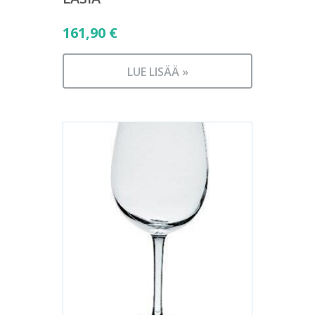
161,90
€
LUE LISÄÄ »