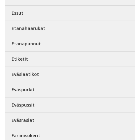
Essut
Etanahaarukat
Etanapannut
Etiketit
Eväslaatikot
Eväspurkit
Eväspussit
Eväsrasiat
Fariinisokerit