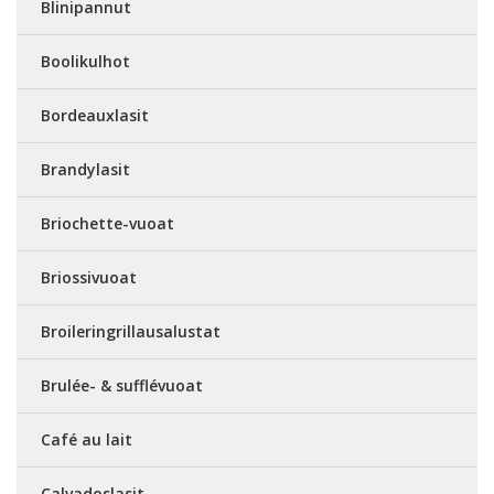
Blinipannut
Boolikulhot
Bordeauxlasit
Brandylasit
Briochette-vuoat
Briossivuoat
Broileringrillausalustat
Brulée- & sufflévuoat
Café au lait
Calvadoslasit