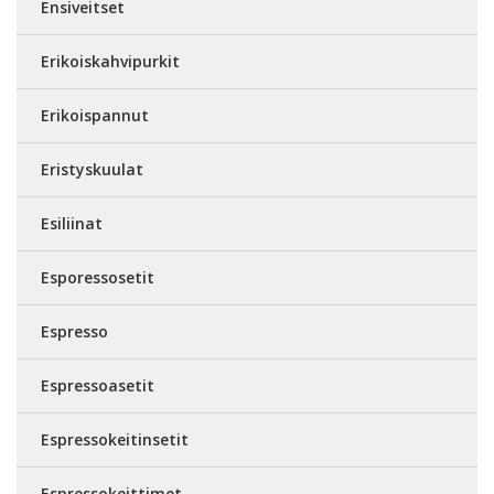
Ensiveitset
Erikoiskahvipurkit
Erikoispannut
Eristyskuulat
Esiliinat
Esporessosetit
Espresso
Espressoasetit
Espressokeitinsetit
Espressokeittimet