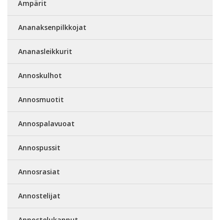
Ämpärit
Ananaksenpilkkojat
Ananasleikkurit
Annoskulhot
Annosmuotit
Annospalavuoat
Annospussit
Annosrasiat
Annostelijat
Annostelukannut