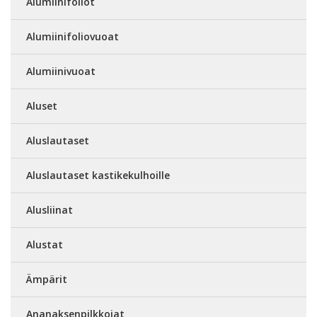
Alumiinifoliot
Alumiinifoliovuoat
Alumiinivuoat
Aluset
Aluslautaset
Aluslautaset kastikekulhoille
Alusliinat
Alustat
Ämpärit
Ananaksenpilkkojat