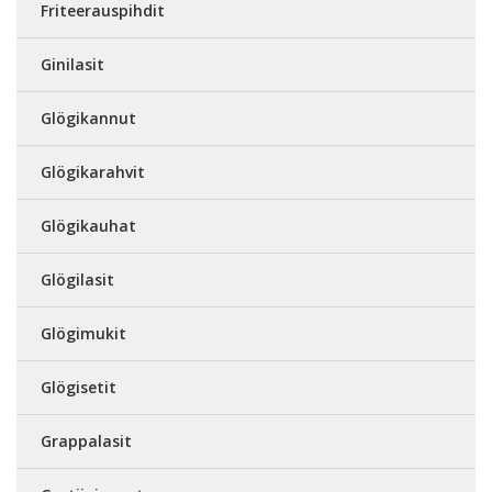
Friteerauspihdit
Ginilasit
Glögikannut
Glögikarahvit
Glögikauhat
Glögilasit
Glögimukit
Glögisetit
Grappalasit