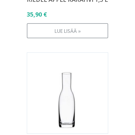
35,90
€
LUE LISÄÄ »