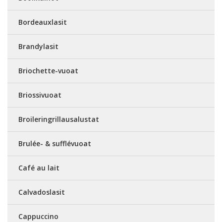
Bordeauxlasit
Brandylasit
Briochette-vuoat
Briossivuoat
Broileringrillausalustat
Brulée- & sufflévuoat
Café au lait
Calvadoslasit
Cappuccino