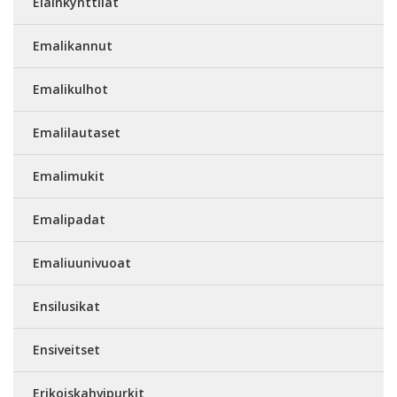
Eläinkynttilät
Emalikannut
Emalikulhot
Emalilautaset
Emalimukit
Emalipadat
Emaliuunivuoat
Ensilusikat
Ensiveitset
Erikoiskahvipurkit