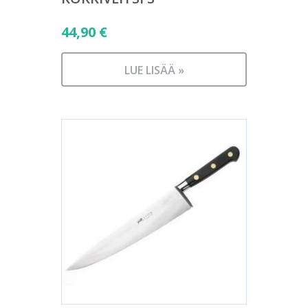
44,90
€
LUE LISÄÄ »