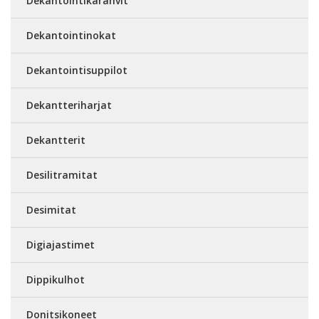
Dekantointikarahvit
Dekantointinokat
Dekantointisuppilot
Dekantteriharjat
Dekantterit
Desilitramitat
Desimitat
Digiajastimet
Dippikulhot
Donitsikoneet