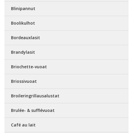
Blinipannut
Boolikulhot
Bordeauxlasit
Brandylasit
Briochette-vuoat
Briossivuoat
Broileringrillausalustat
Brulée- & sufflévuoat
Café au lait