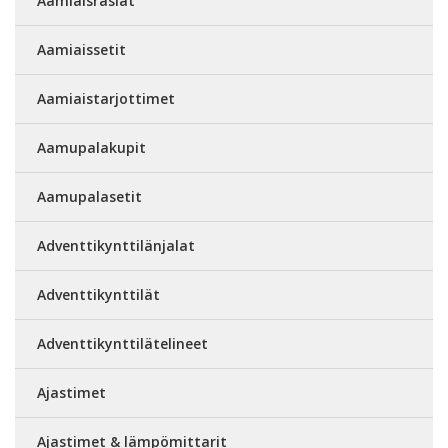
Aamiaisrasiat
Aamiaissetit
Aamiaistarjottimet
Aamupalakupit
Aamupalasetit
Adventtikynttilänjalat
Adventtikynttilät
Adventtikynttilätelineet
Ajastimet
Ajastimet & lämpömittarit