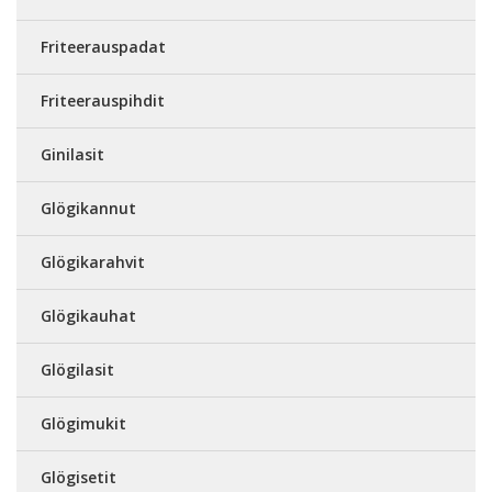
Friteerauspadat
Friteerauspihdit
Ginilasit
Glögikannut
Glögikarahvit
Glögikauhat
Glögilasit
Glögimukit
Glögisetit