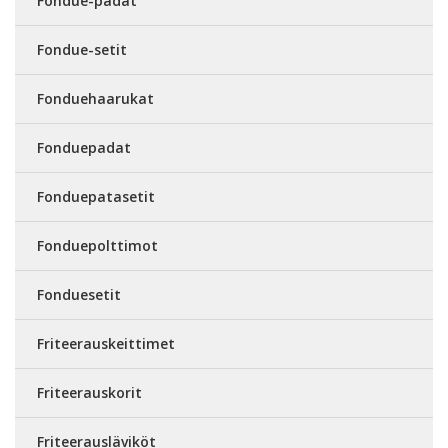
Fondue-padat
Fondue-setit
Fonduehaarukat
Fonduepadat
Fonduepatasetit
Fonduepolttimot
Fonduesetit
Friteerauskeittimet
Friteerauskorit
Friteerausläviköt