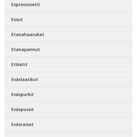
Espressosetit
Essut
Etanahaarukat
Etanapannut
Etiketit
Eväslaatikot
Eväspurkit
Eväspussit
Eväsrasiat