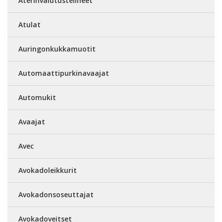
Aterinvalutustelineet
Atulat
Auringonkukkamuotit
Automaattipurkinavaajat
Automukit
Avaajat
Avec
Avokadoleikkurit
Avokadonsoseuttajat
Avokadoveitset