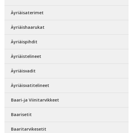
Äyriäisaterimet
Äyriäishaarukat
Äyriäispihdit
Äyriäistelineet
Äyriäisvadit
Äyriäisvatitelineet
Baari-ja Viinitarvikkeet
Baarisetit
Baaritarvikesetit