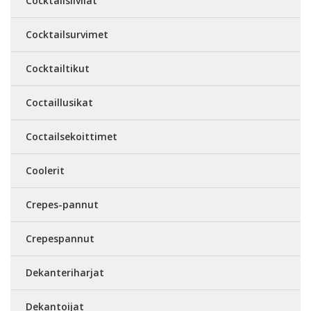
Cocktailsiivilät
Cocktailsurvimet
Cocktailtikut
Coctaillusikat
Coctailsekoittimet
Coolerit
Crepes-pannut
Crepespannut
Dekanteriharjat
Dekantoijat