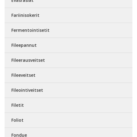
Eväsrasiat
Fariinisokerit
Fermentointisetit
Fileepannut
Fileerausveitset
Fileeveitset
Fileointiveitset
Filetit
Foliot
Fondue