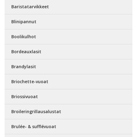
Baristatarvikkeet
Blinipannut
Boolikulhot
Bordeauxlasit
Brandylasit
Briochette-vuoat
Briossivuoat
Broileringrillausalustat
Brulée- & sufflévuoat