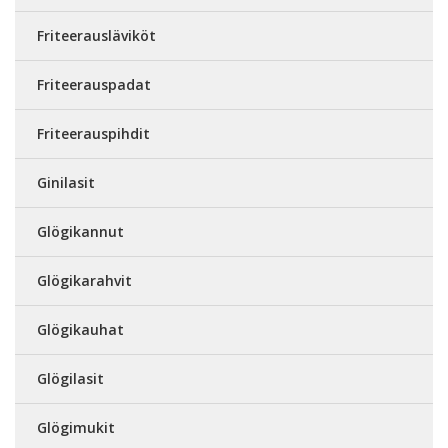
Friteerausläviköt
Friteerauspadat
Friteerauspihdit
Ginilasit
Glögikannut
Glögikarahvit
Glögikauhat
Glögilasit
Glögimukit