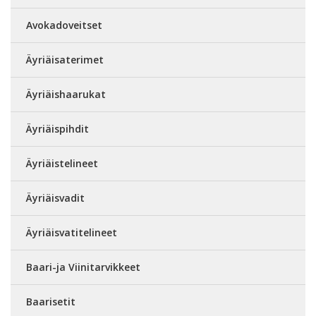
Avokadoveitset
Äyriäisaterimet
Äyriäishaarukat
Äyriäispihdit
Äyriäistelineet
Äyriäisvadit
Äyriäisvatitelineet
Baari-ja Viinitarvikkeet
Baarisetit