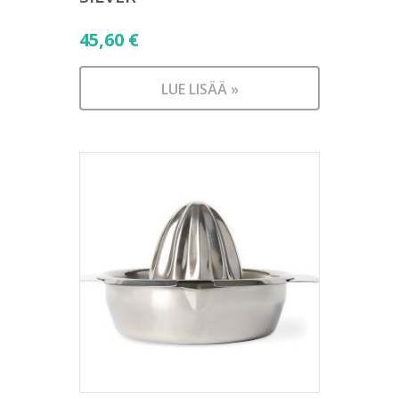
45,60
€
LUE LISÄÄ »