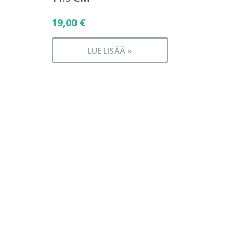
19,00
€
LUE LISÄÄ »