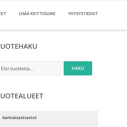
EET
LISÄÄ KEITTIÖLIIKE
YHTEYSTIEDOT
TUOTEHAKU
tsi:
HAKU
TUOTEALUEET
Aamiaisastiastot