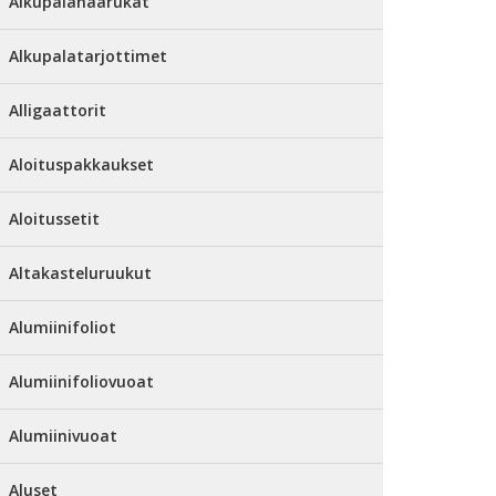
Alkupalahaarukat
Alkupalatarjottimet
Alligaattorit
Aloituspakkaukset
Aloitussetit
Altakasteluruukut
Alumiinifoliot
Alumiinifoliovuoat
Alumiinivuoat
Aluset