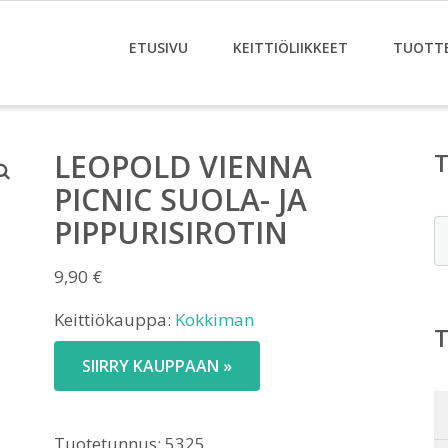
ETUSIVU
KEITTIÖLIIKKEET
TUOTT
LEOPOLD VIENNA
PICNIC SUOLA- JA
PIPPURISIROTIN
E
9,90
€
Keittiökauppa:
Kokkiman
SIIRRY KAUPPAAN »
Tuotetunnus:
5325