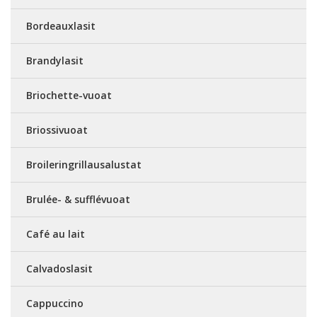
Bordeauxlasit
Brandylasit
Briochette-vuoat
Briossivuoat
Broileringrillausalustat
Brulée- & sufflévuoat
Café au lait
Calvadoslasit
Cappuccino