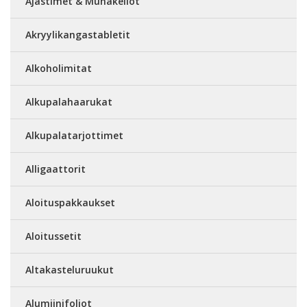
Ajastimet & Munakellot
Akryylikangastabletit
Alkoholimitat
Alkupalahaarukat
Alkupalatarjottimet
Alligaattorit
Aloituspakkaukset
Aloitussetit
Altakasteluruukut
Alumiinifoliot