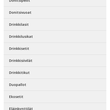
Donitsipellit
Donitsivuoat
Drinkkilasit
Drinkkilusikat
Drinkkisetit
Drinkkisiivilät
Drinkkitikut
Duopallot
Ekosetit
Eläinkynttilät