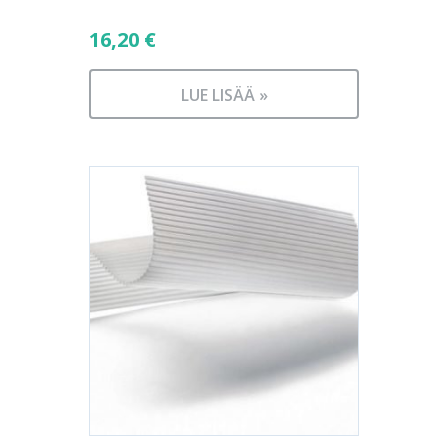
16,20
€
LUE LISÄÄ »