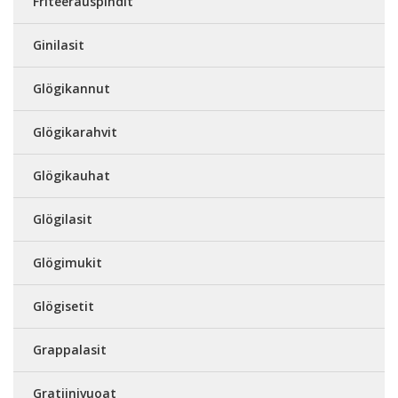
Friteerauspihdit
Ginilasit
Glögikannut
Glögikarahvit
Glögikauhat
Glögilasit
Glögimukit
Glögisetit
Grappalasit
Gratiinivuoat