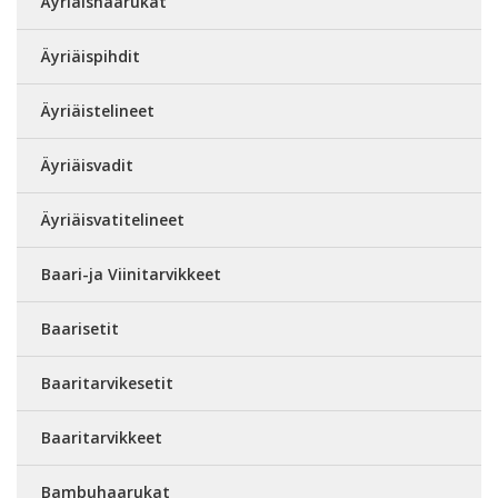
Äyriäishaarukat
Äyriäispihdit
Äyriäistelineet
Äyriäisvadit
Äyriäisvatitelineet
Baari-ja Viinitarvikkeet
Baarisetit
Baaritarvikesetit
Baaritarvikkeet
Bambuhaarukat