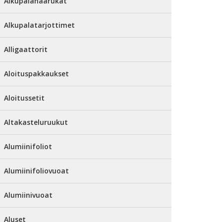
Alkupalahaarukat
Alkupalatarjottimet
Alligaattorit
Aloituspakkaukset
Aloitussetit
Altakasteluruukut
Alumiinifoliot
Alumiinifoliovuoat
Alumiinivuoat
Aluset