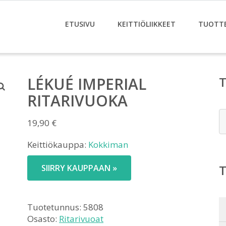
ETUSIVU
KEITTIÖLIIKKEET
TUOTT
LÉKUÉ IMPERIAL
RITARIVUOKA
E
19,90
€
Keittiökauppa:
Kokkiman
SIIRRY KAUPPAAN »
Tuotetunnus:
5808
Osasto:
Ritarivuoat