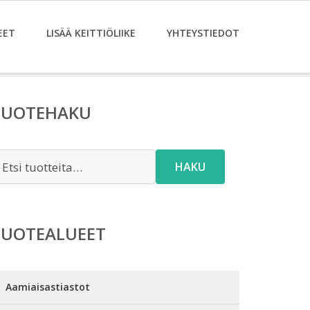
EET
LISÄÄ KEITTIÖLIIKE
YHTEYSTIEDOT
TUOTEHAKU
tsi:
HAKU
TUOTEALUEET
Aamiaisastiastot