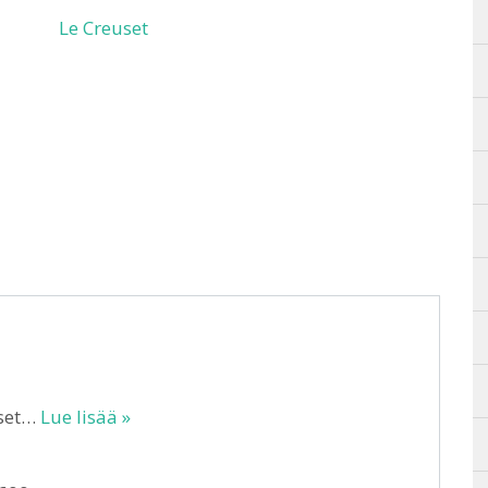
Le Creuset
uset…
Lue lisää »