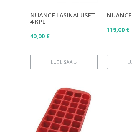
NUANCE LASINALUSET
NUANCE 
4 KPL
119,00
€
40,00
€
LUE LISÄÄ »
L