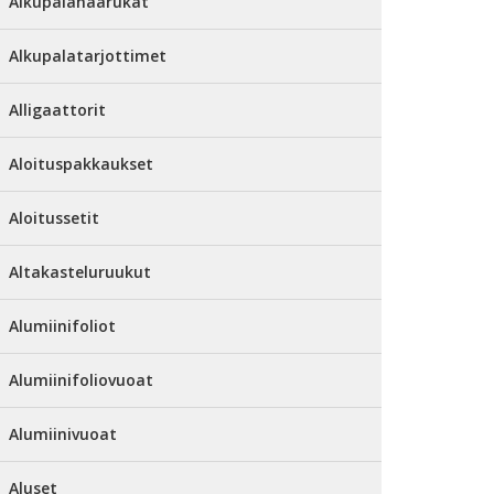
Alkupalahaarukat
Alkupalatarjottimet
Alligaattorit
Aloituspakkaukset
Aloitussetit
Altakasteluruukut
Alumiinifoliot
Alumiinifoliovuoat
Alumiinivuoat
Aluset