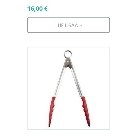
16,00
€
LUE LISÄÄ »