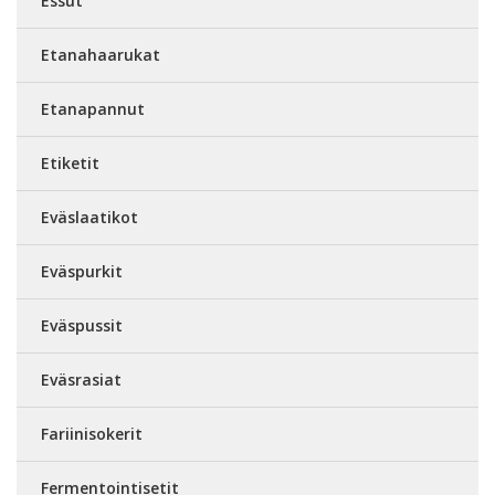
Essut
Etanahaarukat
Etanapannut
Etiketit
Eväslaatikot
Eväspurkit
Eväspussit
Eväsrasiat
Fariinisokerit
Fermentointisetit