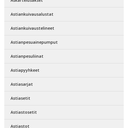
Askartelusakset
Astiankuivausalustat
Astiankuivaustelineet
Astianpesuainepumput
Astianpesuliinat
Astiapyyhkeet
Astiasarjat
Astiasetit
Astiastosetit
Astiastot