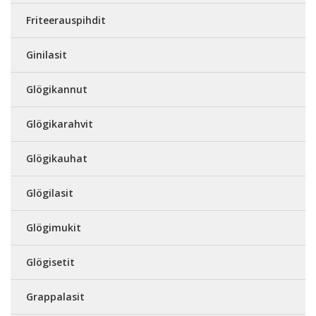
Friteerauspihdit
Ginilasit
Glögikannut
Glögikarahvit
Glögikauhat
Glögilasit
Glögimukit
Glögisetit
Grappalasit