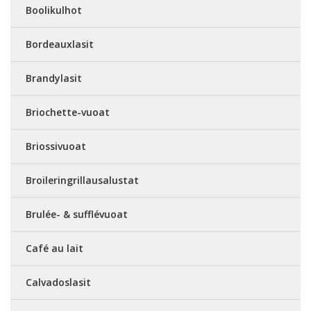
Boolikulhot
Bordeauxlasit
Brandylasit
Briochette-vuoat
Briossivuoat
Broileringrillausalustat
Brulée- & sufflévuoat
Café au lait
Calvadoslasit