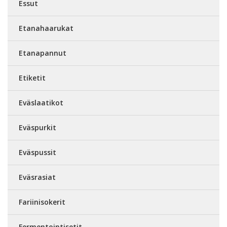
Essut
Etanahaarukat
Etanapannut
Etiketit
Eväslaatikot
Eväspurkit
Eväspussit
Eväsrasiat
Fariinisokerit
Fermentointisetit