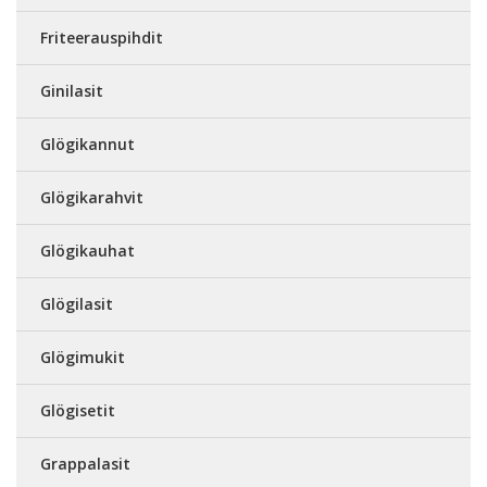
Friteerauspihdit
Ginilasit
Glögikannut
Glögikarahvit
Glögikauhat
Glögilasit
Glögimukit
Glögisetit
Grappalasit