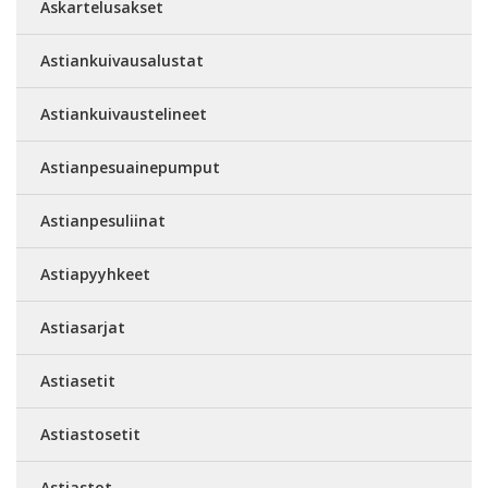
Askartelusakset
Astiankuivausalustat
Astiankuivaustelineet
Astianpesuainepumput
Astianpesuliinat
Astiapyyhkeet
Astiasarjat
Astiasetit
Astiastosetit
Astiastot