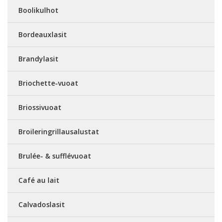
Boolikulhot
Bordeauxlasit
Brandylasit
Briochette-vuoat
Briossivuoat
Broileringrillausalustat
Brulée- & sufflévuoat
Café au lait
Calvadoslasit