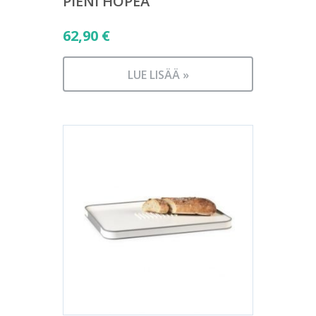
PIENI HOPEA
62,90
€
LUE LISÄÄ »