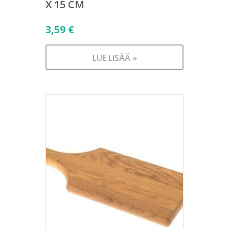
X 15 CM
3,59
€
LUE LISÄÄ »