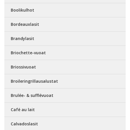
Boolikulhot
Bordeauxlasit
Brandylasit
Briochette-vuoat
Briossivuoat
Broileringrillausalustat
Brulée- & sufflévuoat
Café au lait
Calvadoslasit