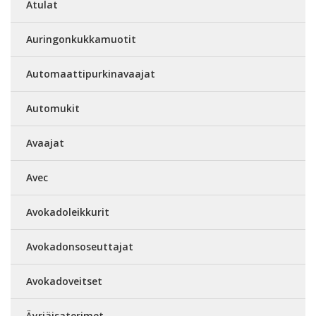
Atulat
Auringonkukkamuotit
Automaattipurkinavaajat
Automukit
Avaajat
Avec
Avokadoleikkurit
Avokadonsoseuttajat
Avokadoveitset
Äyriäisaterimet