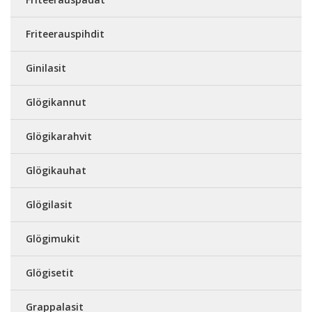
Friteerauspihdit
Ginilasit
Glögikannut
Glögikarahvit
Glögikauhat
Glögilasit
Glögimukit
Glögisetit
Grappalasit