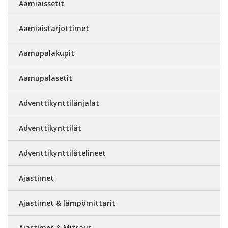
Aamiaissetit
Aamiaistarjottimet
Aamupalakupit
Aamupalasetit
Adventtikynttilänjalat
Adventtikynttilät
Adventtikynttilätelineet
Ajastimet
Ajastimet & lämpömittarit
Ajastimet & Mittaus