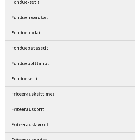
Fondue-setit
Fonduehaarukat
Fonduepadat
Fonduepatasetit
Fonduepolttimot
Fonduesetit
Friteerauskeittimet
Friteerauskorit
Friteerausläviköt
Friteerauspadat