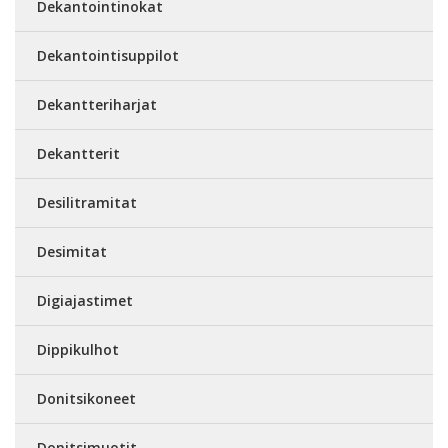
Dekantointinokat
Dekantointisuppilot
Dekantteriharjat
Dekantterit
Desilitramitat
Desimitat
Digiajastimet
Dippikulhot
Donitsikoneet
Donitsimuotit