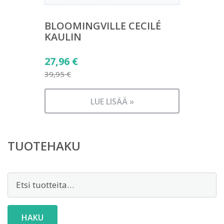
BLOOMINGVILLE CECILÉ
KAULIN
Alkuperäinen
27,96
€
hinta
39,95
€
Nykyinen
oli:
hinta
39,95 €.
LUE LISÄÄ »
on:
27,96 €.
TUOTEHAKU
Etsi:
HAKU