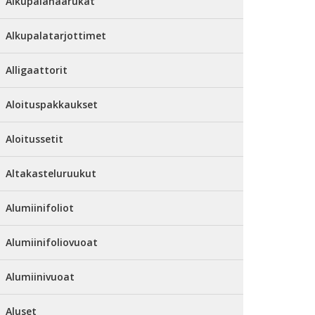
Alkupalahaarukat
Alkupalatarjottimet
Alligaattorit
Aloituspakkaukset
Aloitussetit
Altakasteluruukut
Alumiinifoliot
Alumiinifoliovuoat
Alumiinivuoat
Aluset