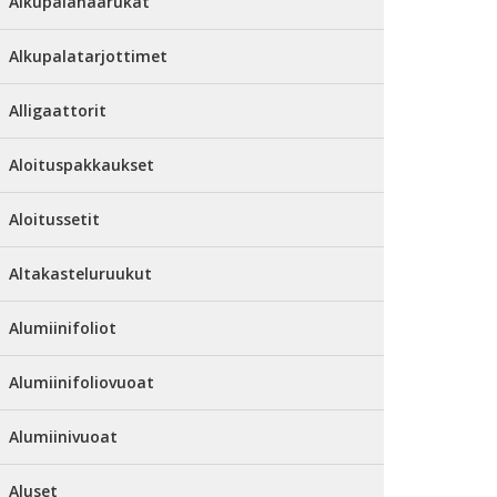
Alkupalahaarukat
Alkupalatarjottimet
Alligaattorit
Aloituspakkaukset
Aloitussetit
Altakasteluruukut
Alumiinifoliot
Alumiinifoliovuoat
Alumiinivuoat
Aluset