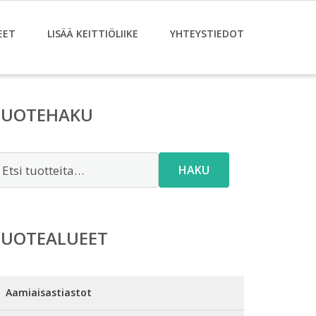
EET
LISÄÄ KEITTIÖLIIKE
YHTEYSTIEDOT
TUOTEHAKU
tsi:
HAKU
TUOTEALUEET
Aamiaisastiastot