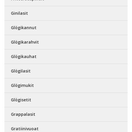
Ginilasit
Glögikannut
Glögikarahvit
Glögikauhat
Glögilasit
Glögimukit
Glögisetit
Grappalasit
Gratiinivuoat