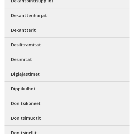
Dekantointisuppilot
Dekantteriharjat
Dekantterit
Desilitramitat
Desimitat
Digiajastimet
Dippikulhot
Donitsikoneet
Donitsimuotit
Donitsipellit