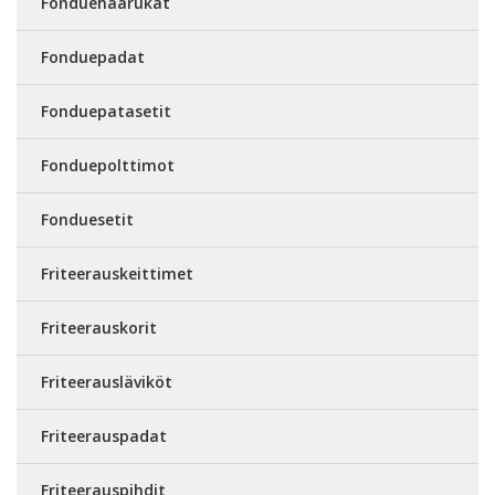
Fonduehaarukat
Fonduepadat
Fonduepatasetit
Fonduepolttimot
Fonduesetit
Friteerauskeittimet
Friteerauskorit
Friteerausläviköt
Friteerauspadat
Friteerauspihdit