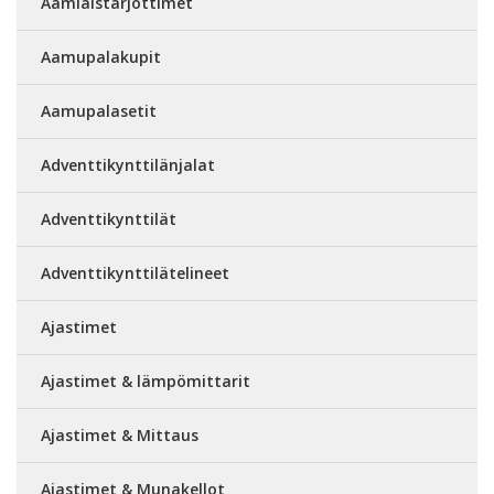
Aamiaistarjottimet
Aamupalakupit
Aamupalasetit
Adventtikynttilänjalat
Adventtikynttilät
Adventtikynttilätelineet
Ajastimet
Ajastimet & lämpömittarit
Ajastimet & Mittaus
Ajastimet & Munakellot