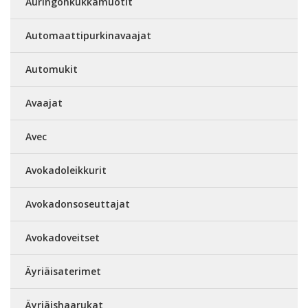
Auringonkukkamuotit
Automaattipurkinavaajat
Automukit
Avaajat
Avec
Avokadoleikkurit
Avokadonsoseuttajat
Avokadoveitset
Äyriäisaterimet
Äyriäishaarukat