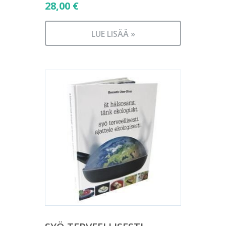
28,00
€
LUE LISÄÄ »