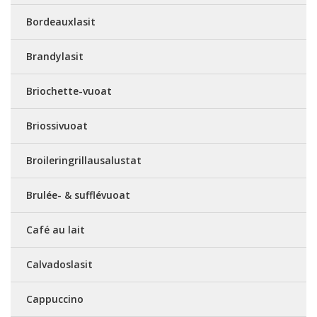
Bordeauxlasit
Brandylasit
Briochette-vuoat
Briossivuoat
Broileringrillausalustat
Brulée- & sufflévuoat
Café au lait
Calvadoslasit
Cappuccino