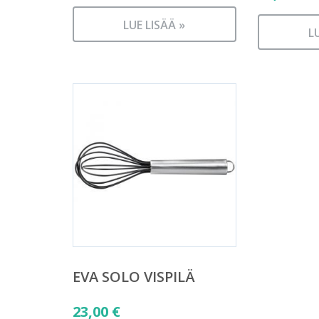
LUE LISÄÄ »
L
EVA SOLO VISPILÄ
23,00
€