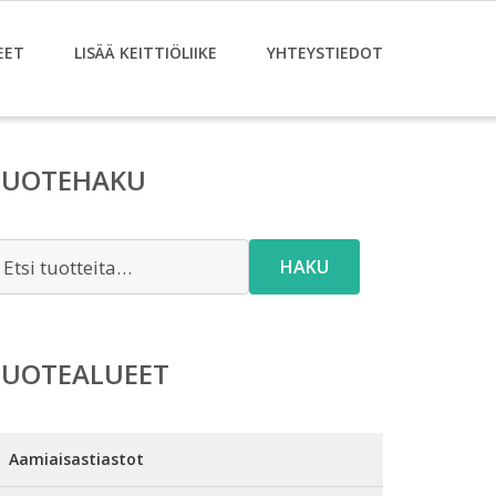
EET
LISÄÄ KEITTIÖLIIKE
YHTEYSTIEDOT
TUOTEHAKU
tsi:
HAKU
TUOTEALUEET
Aamiaisastiastot