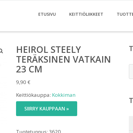
ETUSIVU
KEITTIÖLIIKKEET
TUOTT
HEIROL STEELY
TERÄKSINEN VATKAIN
23 CM
E
9,90
€
Keittiökauppa:
Kokkiman
SIIRRY KAUPPAAN »
Tuotetunnus:
3620