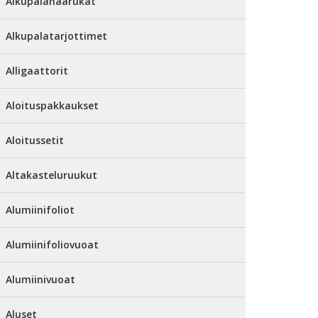
Alkupalahaarukat
Alkupalatarjottimet
Alligaattorit
Aloituspakkaukset
Aloitussetit
Altakasteluruukut
Alumiinifoliot
Alumiinifoliovuoat
Alumiinivuoat
Aluset