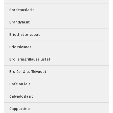
Bordeauxlasit
Brandylasit
Briochette-vuoat
Briossivuoat
Broileringrillausalustat
Brulée- & sufflévuoat
Café au lait
Calvadoslasit
Cappuccino