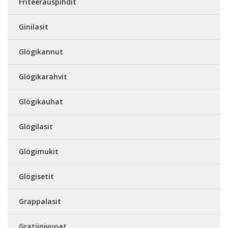
Friteerauspihdit
Ginilasit
Glögikannut
Glögikarahvit
Glögikauhat
Glögilasit
Glögimukit
Glögisetit
Grappalasit
Gratiinivuoat