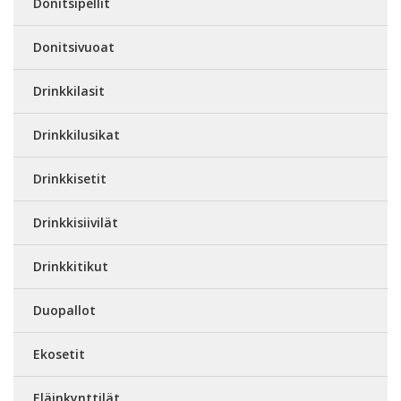
Donitsipellit
Donitsivuoat
Drinkkilasit
Drinkkilusikat
Drinkkisetit
Drinkkisiivilät
Drinkkitikut
Duopallot
Ekosetit
Eläinkynttilät