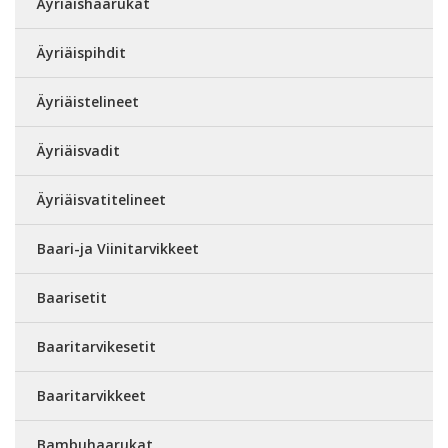
Äyriäishaarukat
Äyriäispihdit
Äyriäistelineet
Äyriäisvadit
Äyriäisvatitelineet
Baari-ja Viinitarvikkeet
Baarisetit
Baaritarvikesetit
Baaritarvikkeet
Bambuhaarukat