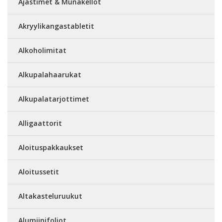
Ajastimet & Munakellot
Akryylikangastabletit
Alkoholimitat
Alkupalahaarukat
Alkupalatarjottimet
Alligaattorit
Aloituspakkaukset
Aloitussetit
Altakasteluruukut
Alumiinifoliot