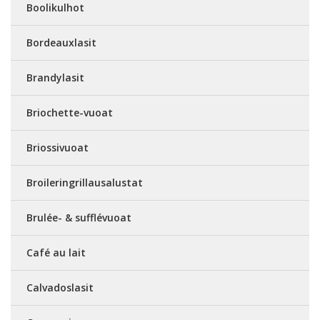
Boolikulhot
Bordeauxlasit
Brandylasit
Briochette-vuoat
Briossivuoat
Broileringrillausalustat
Brulée- & sufflévuoat
Café au lait
Calvadoslasit