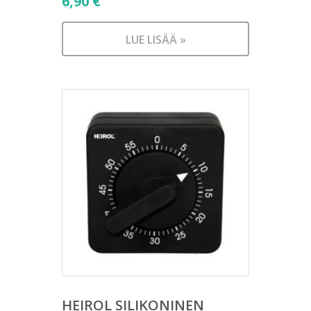
6,90
€
LUE LISÄÄ »
HEIROL SILIKONINEN