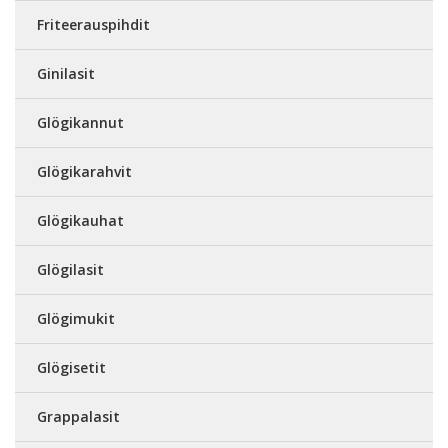
Friteerauspihdit
Ginilasit
Glögikannut
Glögikarahvit
Glögikauhat
Glögilasit
Glögimukit
Glögisetit
Grappalasit