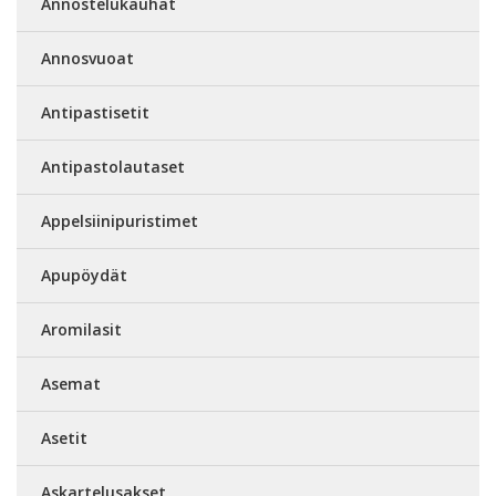
Annostelukauhat
Annosvuoat
Antipastisetit
Antipastolautaset
Appelsiinipuristimet
Apupöydät
Aromilasit
Asemat
Asetit
Askartelusakset