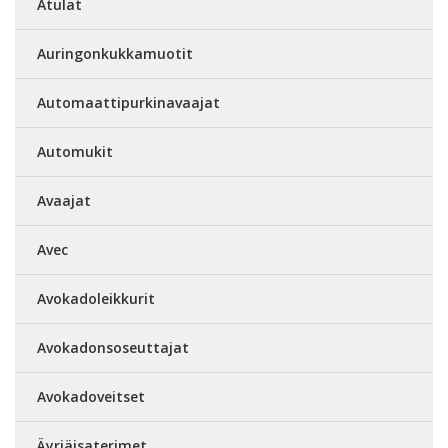
Atulat
Auringonkukkamuotit
Automaattipurkinavaajat
Automukit
Avaajat
Avec
Avokadoleikkurit
Avokadonsoseuttajat
Avokadoveitset
Äyriäisaterimet