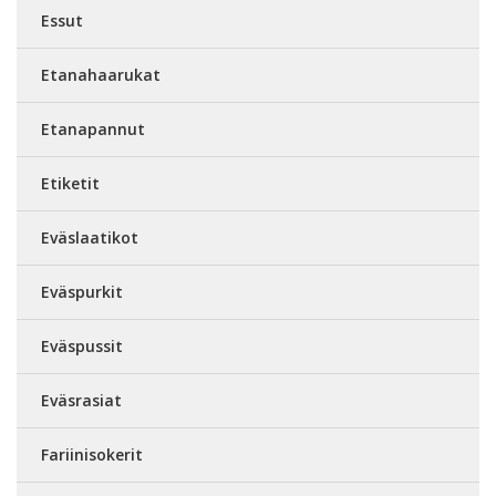
Essut
Etanahaarukat
Etanapannut
Etiketit
Eväslaatikot
Eväspurkit
Eväspussit
Eväsrasiat
Fariinisokerit