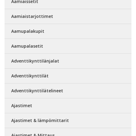
Aamiaissetit
Aamiaistarjottimet
Aamupalakupit
Aamupalasetit
Adventtikynttilänjalat
Adventtikynttilät
Adventtikynttilätelineet
Ajastimet
Ajastimet & lämpömittarit
Ajastimet & Mittaus