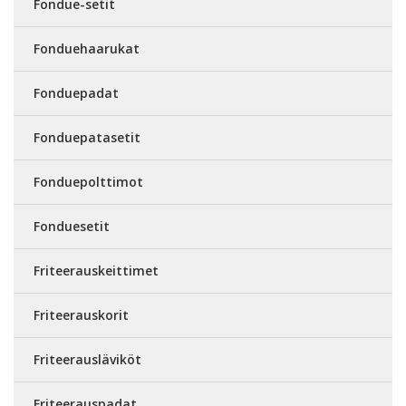
Fondue-setit
Fonduehaarukat
Fonduepadat
Fonduepatasetit
Fonduepolttimot
Fonduesetit
Friteerauskeittimet
Friteerauskorit
Friteerausläviköt
Friteerauspadat