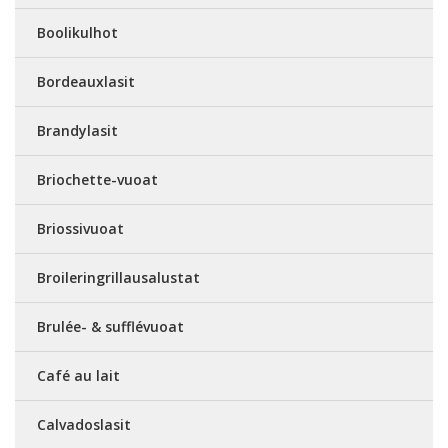
Boolikulhot
Bordeauxlasit
Brandylasit
Briochette-vuoat
Briossivuoat
Broileringrillausalustat
Brulée- & sufflévuoat
Café au lait
Calvadoslasit