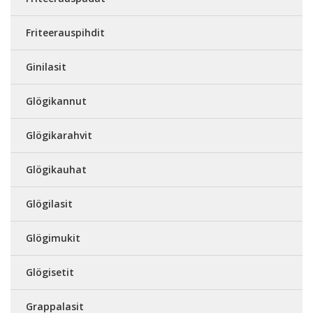
Friteerauspihdit
Ginilasit
Glögikannut
Glögikarahvit
Glögikauhat
Glögilasit
Glögimukit
Glögisetit
Grappalasit