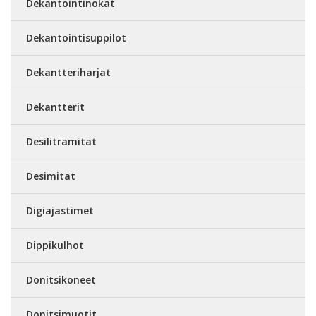
Dekantointinokat
Dekantointisuppilot
Dekantteriharjat
Dekantterit
Desilitramitat
Desimitat
Digiajastimet
Dippikulhot
Donitsikoneet
Donitsimuotit