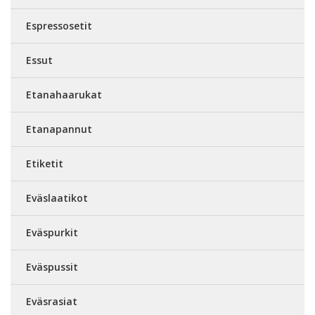
Espressosetit
Essut
Etanahaarukat
Etanapannut
Etiketit
Eväslaatikot
Eväspurkit
Eväspussit
Eväsrasiat