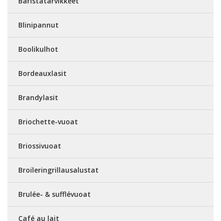
Baristatarvikkeet
Blinipannut
Boolikulhot
Bordeauxlasit
Brandylasit
Briochette-vuoat
Briossivuoat
Broileringrillausalustat
Brulée- & sufflévuoat
Café au lait