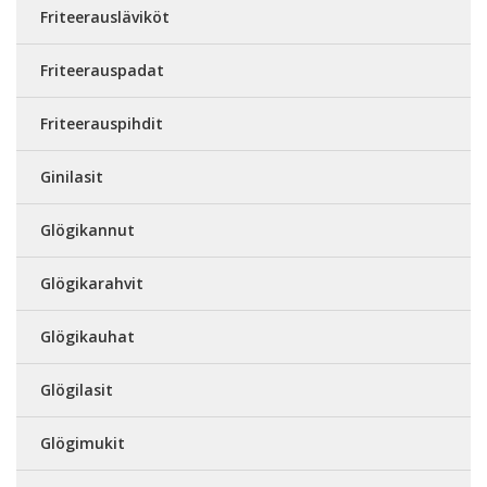
Friteerausläviköt
Friteerauspadat
Friteerauspihdit
Ginilasit
Glögikannut
Glögikarahvit
Glögikauhat
Glögilasit
Glögimukit