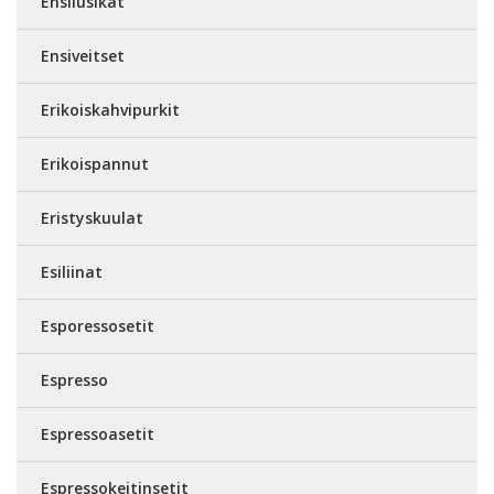
Ensilusikat
Ensiveitset
Erikoiskahvipurkit
Erikoispannut
Eristyskuulat
Esiliinat
Esporessosetit
Espresso
Espressoasetit
Espressokeitinsetit