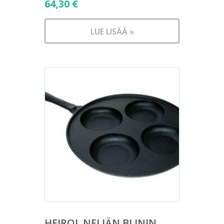
64,30
€
LUE LISÄÄ »
HEIROL NELJÄN BLININ