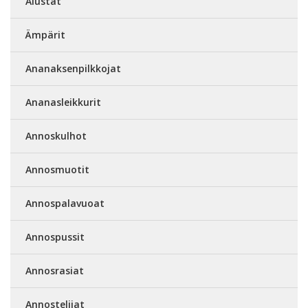
Alustat
Ämpärit
Ananaksenpilkkojat
Ananasleikkurit
Annoskulhot
Annosmuotit
Annospalavuoat
Annospussit
Annosrasiat
Annostelijat