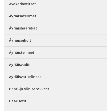
Avokadoveitset
Äyriäisaterimet
Äyriäishaarukat
Äyriäispihdit
Äyriäistelineet
Äyriäisvadit
Äyriäisvatitelineet
Baari-ja Viinitarvikkeet
Baarisetit