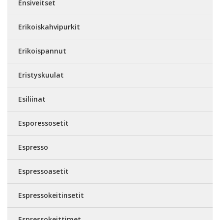
Ensiveitset
Erikoiskahvipurkit
Erikoispannut
Eristyskuulat
Esiliinat
Esporessosetit
Espresso
Espressoasetit
Espressokeitinsetit
Espressokeittimet