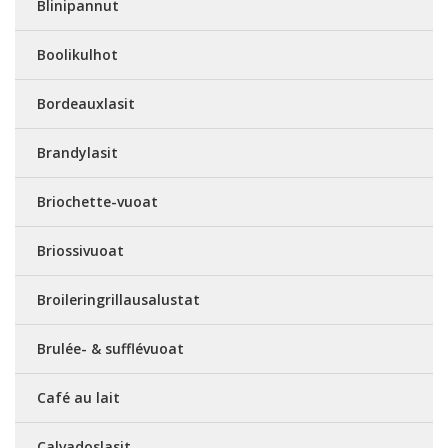
Blinipannut
Boolikulhot
Bordeauxlasit
Brandylasit
Briochette-vuoat
Briossivuoat
Broileringrillausalustat
Brulée- & sufflévuoat
Café au lait
Calvadoslasit