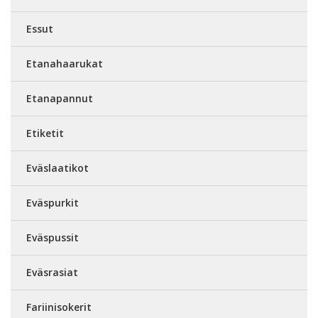
Essut
Etanahaarukat
Etanapannut
Etiketit
Eväslaatikot
Eväspurkit
Eväspussit
Eväsrasiat
Fariinisokerit