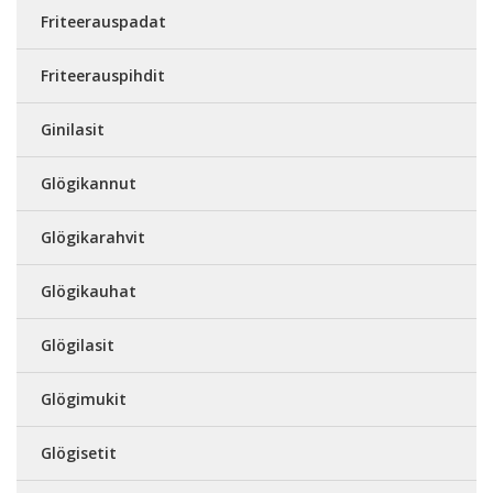
Friteerauspadat
Friteerauspihdit
Ginilasit
Glögikannut
Glögikarahvit
Glögikauhat
Glögilasit
Glögimukit
Glögisetit