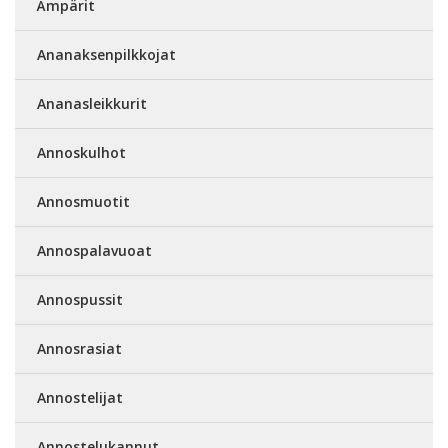
Ämpärit
Ananaksenpilkkojat
Ananasleikkurit
Annoskulhot
Annosmuotit
Annospalavuoat
Annospussit
Annosrasiat
Annostelijat
Annostelukannut