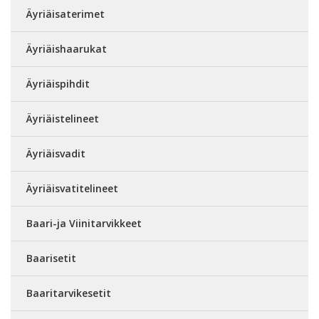
Äyriäisaterimet
Äyriäishaarukat
Äyriäispihdit
Äyriäistelineet
Äyriäisvadit
Äyriäisvatitelineet
Baari-ja Viinitarvikkeet
Baarisetit
Baaritarvikesetit