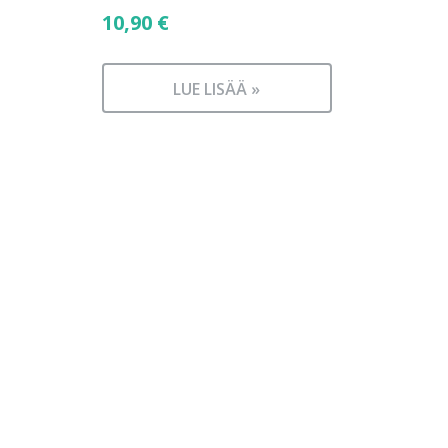
10,90
€
LUE LISÄÄ »