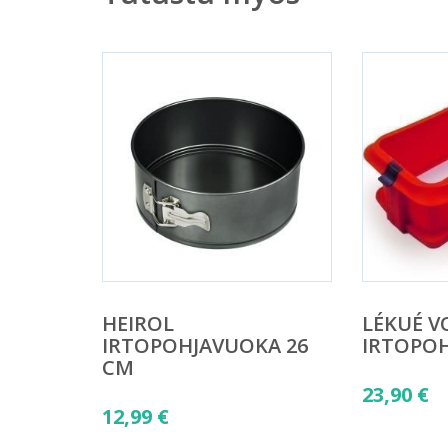
HEIROL
LÉKUÉ V
IRTOPOHJAVUOKA 26
IRTOPO
CM
23,90
€
12,99
€