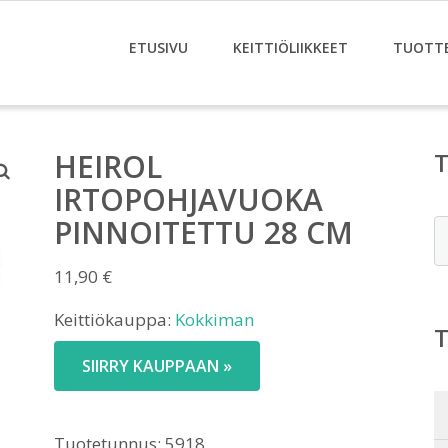
ETUSIVU
KEITTIÖLIIKKEET
TUOTT
HEIROL
IRTOPOHJAVUOKA
PINNOITETTU 28 CM
E
11,90
€
Keittiökauppa:
Kokkiman
SIIRRY KAUPPAAN »
Tuotetunnus:
5918