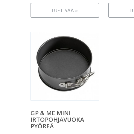
LUE LISÄÄ »
L
GP & ME MINI
IRTOPOHJAVUOKA
PYÖREÄ