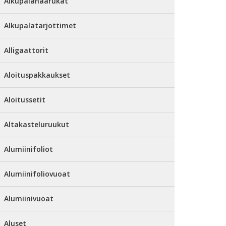
Alkupalahaarukat
Alkupalatarjottimet
Alligaattorit
Aloituspakkaukset
Aloitussetit
Altakasteluruukut
Alumiinifoliot
Alumiinifoliovuoat
Alumiinivuoat
Aluset