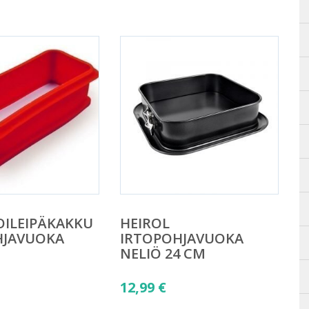
OILEIPÄKAKKU
HEIROL
HJAVUOKA
IRTOPOHJAVUOKA
NELIÖ 24 CM
12,99
€