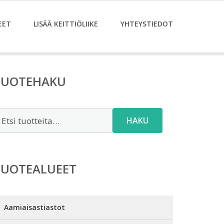
EET
LISÄÄ KEITTIÖLIIKE
YHTEYSTIEDOT
TUOTEHAKU
tsi:
HAKU
TUOTEALUEET
Aamiaisastiastot