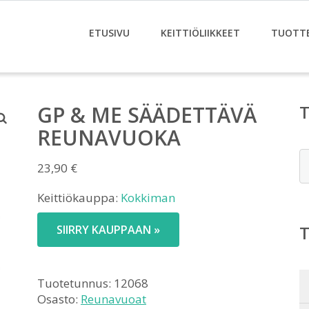
ETUSIVU
KEITTIÖLIIKKEET
TUOTT
GP & ME SÄÄDETTÄVÄ
REUNAVUOKA
E
23,90
€
Keittiökauppa:
Kokkiman
SIIRRY KAUPPAAN »
Tuotetunnus:
12068
Osasto:
Reunavuoat