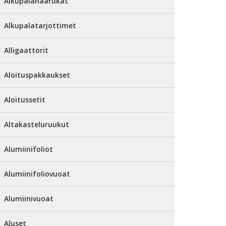
Alkupalahaarukat
Alkupalatarjottimet
Alligaattorit
Aloituspakkaukset
Aloitussetit
Altakasteluruukut
Alumiinifoliot
Alumiinifoliovuoat
Alumiinivuoat
Aluset