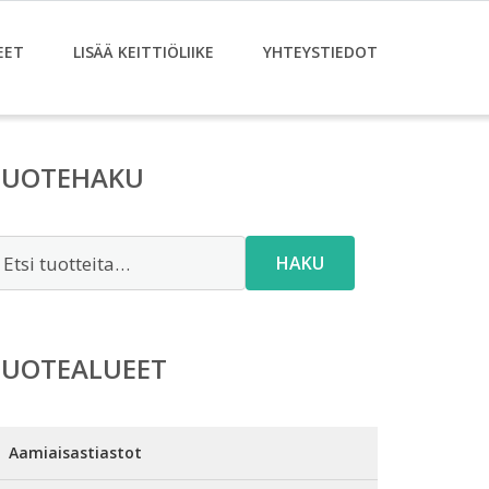
EET
LISÄÄ KEITTIÖLIIKE
YHTEYSTIEDOT
TUOTEHAKU
tsi:
HAKU
TUOTEALUEET
Aamiaisastiastot