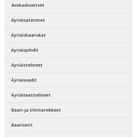
Avokadoveitset
Äyriäisaterimet
Äyriäishaarukat
Äyriäispihdit
Äyriäistelineet
Äyriäisvadit
Äyriäisvatitelineet
Baari-ja Viinitarvikkeet
Baarisetit