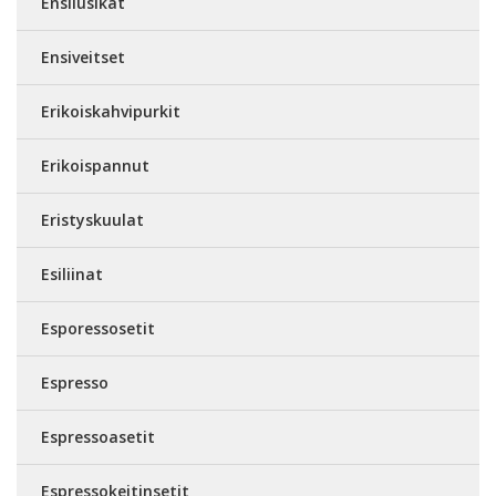
Ensilusikat
Ensiveitset
Erikoiskahvipurkit
Erikoispannut
Eristyskuulat
Esiliinat
Esporessosetit
Espresso
Espressoasetit
Espressokeitinsetit