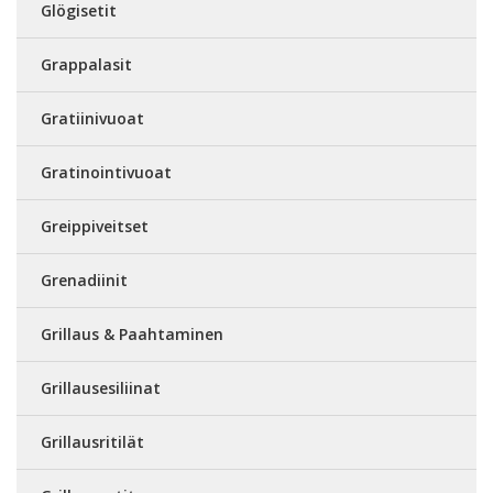
Glögisetit
Grappalasit
Gratiinivuoat
Gratinointivuoat
Greippiveitset
Grenadiinit
Grillaus & Paahtaminen
Grillausesiliinat
Grillausritilät