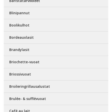
Baristatarvikkeet
Blinipannut
Boolikulhot
Bordeauxlasit
Brandylasit
Briochette-vuoat
Briossivuoat
Broileringrillausalustat
Brulée- & sufflévuoat
Café au lait