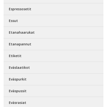
Espressosetit
Essut
Etanahaarukat
Etanapannut
Etiketit
Eväslaatikot
Eväspurkit
Eväspussit
Eväsrasiat