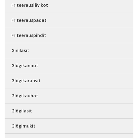
Friteerausläviköt
Friteerauspadat
Friteerauspihdit
Ginilasit
Glögikannut
Glögikarahvit
Glögikauhat
Glögilasit
Glögimukit