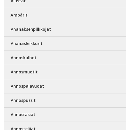
Alustat
Ämpärit
Ananaksenpilkkojat
Ananasleikkurit
Annoskulhot
Annosmuotit
Annospalavuoat
Annospussit
Annosrasiat
Annostelijat