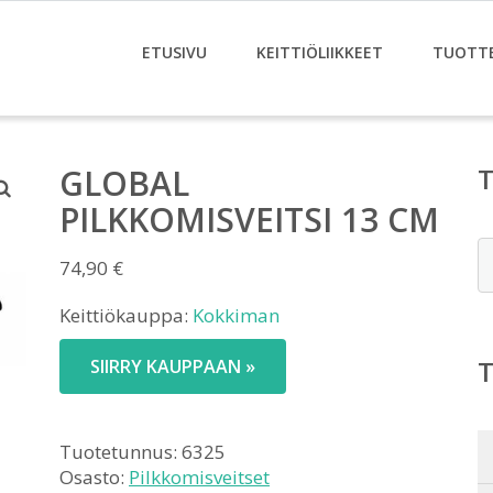
ETUSIVU
KEITTIÖLIIKKEET
TUOTT
GLOBAL
PILKKOMISVEITSI 13 CM
E
74,90
€
Keittiökauppa:
Kokkiman
SIIRRY KAUPPAAN »
Tuotetunnus:
6325
Osasto:
Pilkkomisveitset