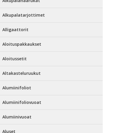
Alkupalahaarukat
Alkupalatarjottimet
Alligaattorit
Aloituspakkaukset
Aloitussetit
Altakasteluruukut
Alumiinifoliot
Alumiinifoliovuoat
Alumiinivuoat
Aluset