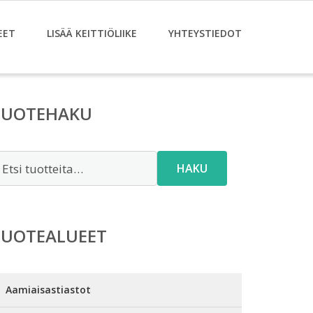
EET
LISÄÄ KEITTIÖLIIKE
YHTEYSTIEDOT
TUOTEHAKU
tsi:
HAKU
TUOTEALUEET
Aamiaisastiastot