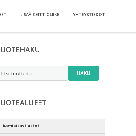
EET
LISÄÄ KEITTIÖLIIKE
YHTEYSTIEDOT
TUOTEHAKU
tsi:
HAKU
TUOTEALUEET
Aamiaisastiastot