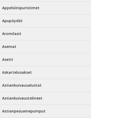
Appelsiinipuristimet
Apupöydät
Aromilasit
Asemat
Asetit
Askartelusakset
Astiankuivausalustat
Astiankuivaustelineet
Astianpesuainepumput