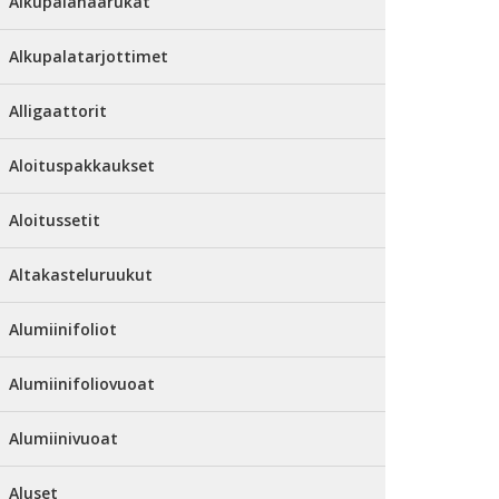
Alkupalahaarukat
Alkupalatarjottimet
Alligaattorit
Aloituspakkaukset
Aloitussetit
Altakasteluruukut
Alumiinifoliot
Alumiinifoliovuoat
Alumiinivuoat
Aluset