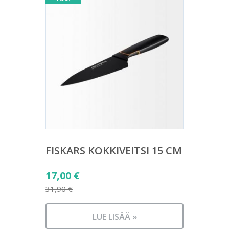
FISKARS KOKKIVEITSI 15 CM
Alkuperäinen
17,00
€
hinta
31,90
€
Nykyinen
oli:
hinta
31,90 €.
LUE LISÄÄ »