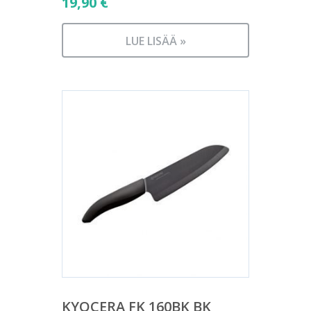
19,90
€
LUE LISÄÄ »
KYOCERA FK 160BK BK