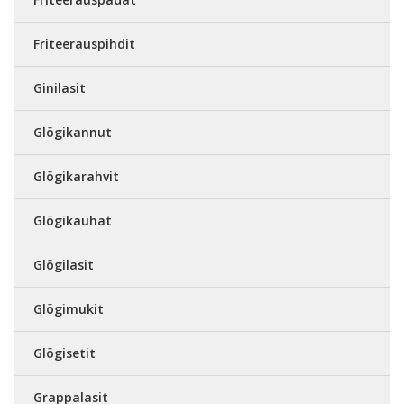
Friteerauspihdit
Ginilasit
Glögikannut
Glögikarahvit
Glögikauhat
Glögilasit
Glögimukit
Glögisetit
Grappalasit