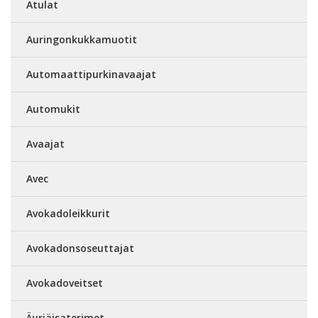
Atulat
Auringonkukkamuotit
Automaattipurkinavaajat
Automukit
Avaajat
Avec
Avokadoleikkurit
Avokadonsoseuttajat
Avokadoveitset
Äyriäisaterimet