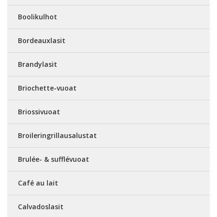
Boolikulhot
Bordeauxlasit
Brandylasit
Briochette-vuoat
Briossivuoat
Broileringrillausalustat
Brulée- & sufflévuoat
Café au lait
Calvadoslasit