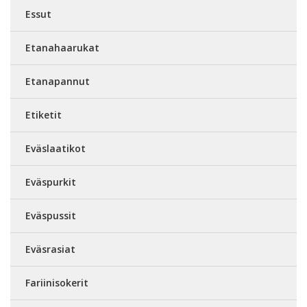
Essut
Etanahaarukat
Etanapannut
Etiketit
Eväslaatikot
Eväspurkit
Eväspussit
Eväsrasiat
Fariinisokerit