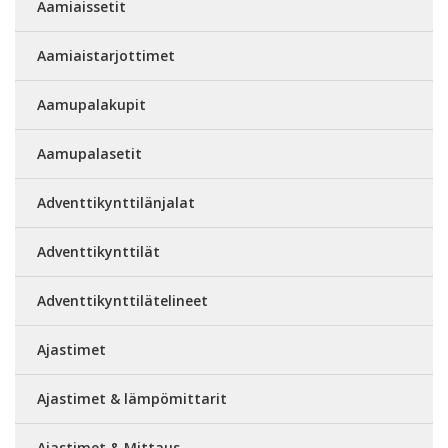
Aamiaissetit
Aamiaistarjottimet
Aamupalakupit
Aamupalasetit
Adventtikynttilänjalat
Adventtikynttilät
Adventtikynttilätelineet
Ajastimet
Ajastimet & lämpömittarit
Ajastimet & Mittaus