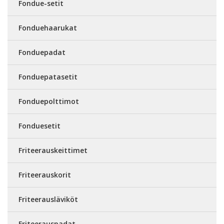
Fondue-setit
Fonduehaarukat
Fonduepadat
Fonduepatasetit
Fonduepolttimot
Fonduesetit
Friteerauskeittimet
Friteerauskorit
Friteerausläviköt
Friteerauspadat