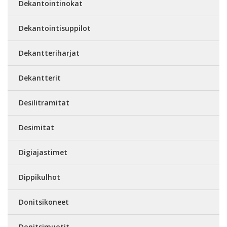
Dekantointinokat
Dekantointisuppilot
Dekantteriharjat
Dekantterit
Desilitramitat
Desimitat
Digiajastimet
Dippikulhot
Donitsikoneet
Donitsimuotit