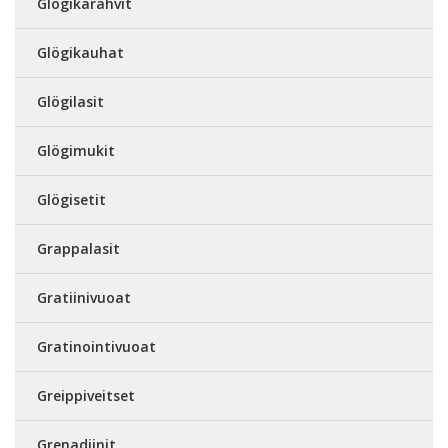
Glögikarahvit
Glögikauhat
Glögilasit
Glögimukit
Glögisetit
Grappalasit
Gratiinivuoat
Gratinointivuoat
Greippiveitset
Grenadiinit