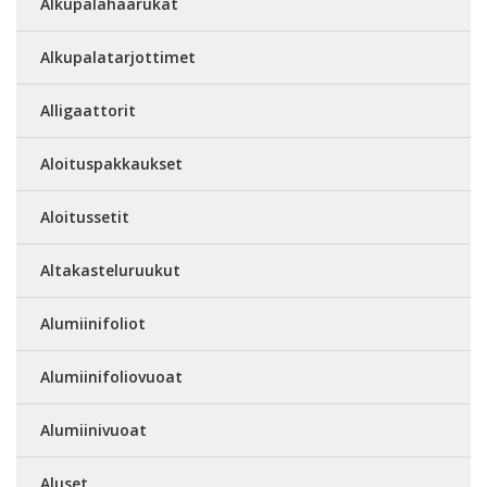
Alkupalahaarukat
Alkupalatarjottimet
Alligaattorit
Aloituspakkaukset
Aloitussetit
Altakasteluruukut
Alumiinifoliot
Alumiinifoliovuoat
Alumiinivuoat
Aluset