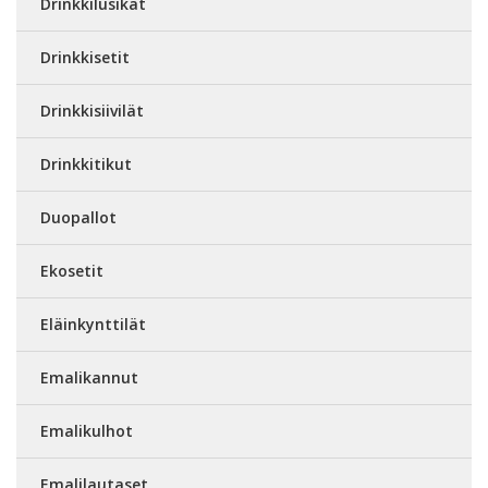
Drinkkilusikat
Drinkkisetit
Drinkkisiivilät
Drinkkitikut
Duopallot
Ekosetit
Eläinkynttilät
Emalikannut
Emalikulhot
Emalilautaset