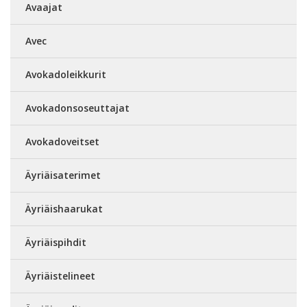
Avaajat
Avec
Avokadoleikkurit
Avokadonsoseuttajat
Avokadoveitset
Äyriäisaterimet
Äyriäishaarukat
Äyriäispihdit
Äyriäistelineet