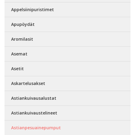
Appelsiinipuristimet
Apupöydät
Aromilasit
Asemat
Asetit
Askartelusakset
Astiankuivausalustat
Astiankuivaustelineet
Astianpesuainepumput