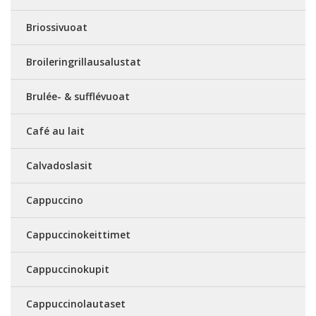
Briossivuoat
Broileringrillausalustat
Brulée- & sufflévuoat
Café au lait
Calvadoslasit
Cappuccino
Cappuccinokeittimet
Cappuccinokupit
Cappuccinolautaset