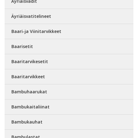
Äyriäisvadit
Äyriäisvatitelineet
Baari-ja Viinitarvikkeet
Baarisetit
Baaritarvikesetit
Baaritarvikkeet
Bambuhaarukat
Bambukaitaliinat
Bambukauhat
Bambulastat