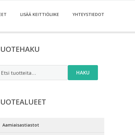
EET
LISÄÄ KEITTIÖLIIKE
YHTEYSTIEDOT
TUOTEHAKU
tsi:
HAKU
TUOTEALUEET
Aamiaisastiastot