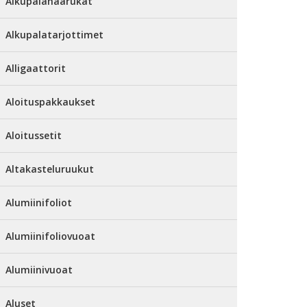
Alkupalahaarukat
Alkupalatarjottimet
Alligaattorit
Aloituspakkaukset
Aloitussetit
Altakasteluruukut
Alumiinifoliot
Alumiinifoliovuoat
Alumiinivuoat
Aluset