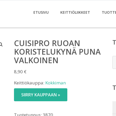
ETUSIVU
KEITTIÖLIIKKEET
TUOTT
CUISIPRO RUOAN
KORISTELUKYNÄ PUNA
VALKOINEN
E
8,90
€
Keittiökauppa:
Kokkiman
SIIRRY KAUPPAAN »
Tuotetunnus:
3870