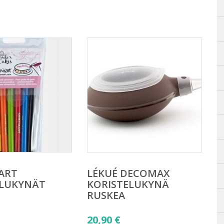
ART
LÉKUÉ DECOMAX
ELUKYNÄT
KORISTELUKYNÄ
RUSKEA
20,90
€