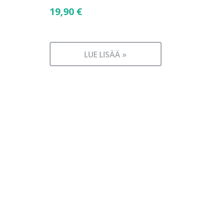
19,90
€
LUE LISÄÄ »