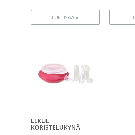
LUE LISÄÄ »
L
LEKUE
KORISTELUKYNÄ