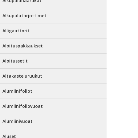
Alkupalahaarukat
Alkupalatarjottimet
Alligaattorit
Aloituspakkaukset
Aloitussetit
Altakasteluruukut
Alumiinifoliot
Alumiinifoliovuoat
Alumiinivuoat
Aluset