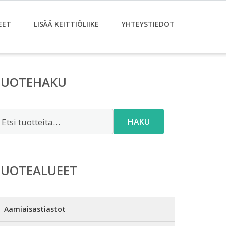
EET
LISÄÄ KEITTIÖLIIKE
YHTEYSTIEDOT
TUOTEHAKU
tsi:
HAKU
TUOTEALUEET
Aamiaisastiastot