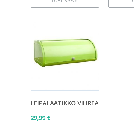
LUE LISÄÄ »
L
LEIPÄLAATIKKO VIHREÄ
29,99
€