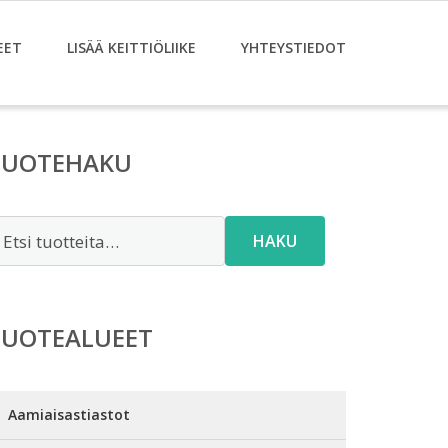
EET
LISÄÄ KEITTIÖLIIKE
YHTEYSTIEDOT
TUOTEHAKU
tsi:
HAKU
TUOTEALUEET
Aamiaisastiastot