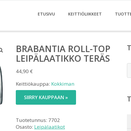
ETUSIVU
KEITTIÖLIIKKEET
TUOTT
BRABANTIA ROLL-TOP
LEIPÄLAATIKKO TERÄS
E
44,90
€
Keittiökauppa:
Kokkiman
SIIRRY KAUPPAAN »
Tuotetunnus:
7702
Osasto:
Leipälaatikot