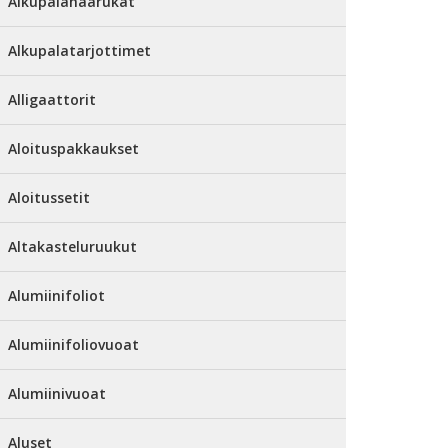
Alkupalahaarukat
Alkupalatarjottimet
Alligaattorit
Aloituspakkaukset
Aloitussetit
Altakasteluruukut
Alumiinifoliot
Alumiinifoliovuoat
Alumiinivuoat
Aluset