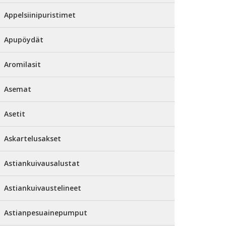
Appelsiinipuristimet
Apupöydät
Aromilasit
Asemat
Asetit
Askartelusakset
Astiankuivausalustat
Astiankuivaustelineet
Astianpesuainepumput