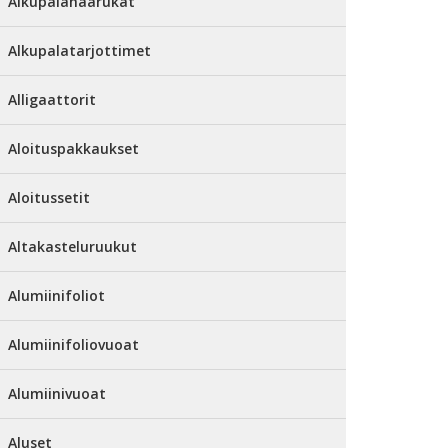
Alkupalahaarukat
Alkupalatarjottimet
Alligaattorit
Aloituspakkaukset
Aloitussetit
Altakasteluruukut
Alumiinifoliot
Alumiinifoliovuoat
Alumiinivuoat
Aluset