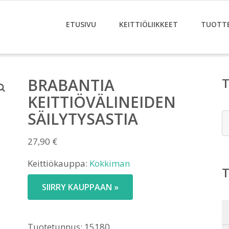
ETUSIVU
KEITTIÖLIIKKEET
TUOTT
BRABANTIA
KEITTIÖVÄLINEIDEN
SÄILYTYSASTIA
E
27,90
€
Keittiökauppa:
Kokkiman
SIIRRY KAUPPAAN »
Tuotetunnus:
15180