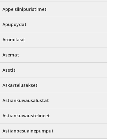
Appelsiinipuristimet
Apupöydät
Aromilasit
Asemat
Asetit
Askartelusakset
Astiankuivausalustat
Astiankuivaustelineet
Astianpesuainepumput