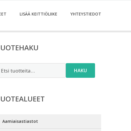
EET
LISÄÄ KEITTIÖLIIKE
YHTEYSTIEDOT
TUOTEHAKU
tsi:
HAKU
TUOTEALUEET
Aamiaisastiastot