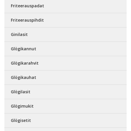
Friteerauspadat
Friteerauspihdit
Ginilasit
Glögikannut
Glögikarahvit
Glögikauhat
Glögilasit
Glögimukit
Glögisetit