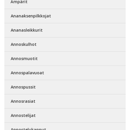
Ämpärit
Ananaksenpilkkojat
Ananasleikkurit
Annoskulhot
Annosmuotit
Annospalavuoat
Annospussit
Annosrasiat
Annostelijat
Annostelukannut