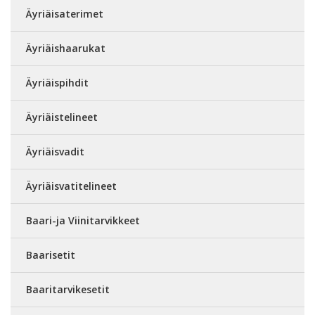
Äyriäisaterimet
Äyriäishaarukat
Äyriäispihdit
Äyriäistelineet
Äyriäisvadit
Äyriäisvatitelineet
Baari-ja Viinitarvikkeet
Baarisetit
Baaritarvikesetit