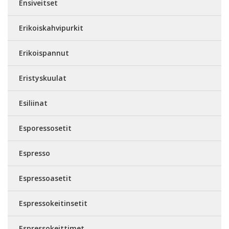
Ensiveitset
Erikoiskahvipurkit
Erikoispannut
Eristyskuulat
Esiliinat
Esporessosetit
Espresso
Espressoasetit
Espressokeitinsetit
Espressokeittimet