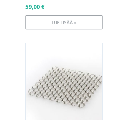
59,00
€
LUE LISÄÄ »