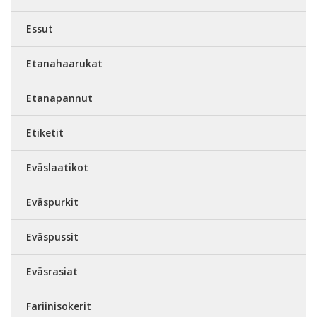
Essut
Etanahaarukat
Etanapannut
Etiketit
Eväslaatikot
Eväspurkit
Eväspussit
Eväsrasiat
Fariinisokerit