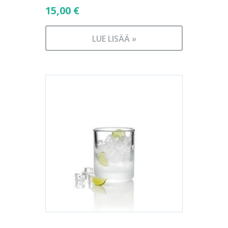
15,00
€
LUE LISÄÄ »