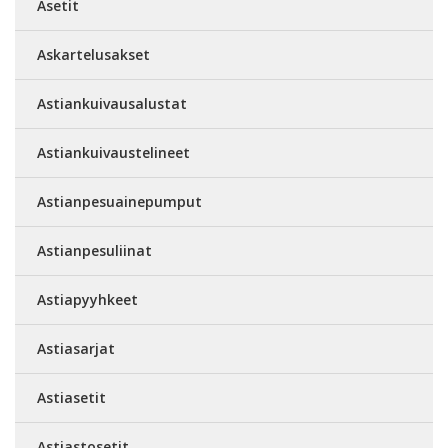
Asetit
Askartelusakset
Astiankuivausalustat
Astiankuivaustelineet
Astianpesuainepumput
Astianpesuliinat
Astiapyyhkeet
Astiasarjat
Astiasetit
Astiastosetit