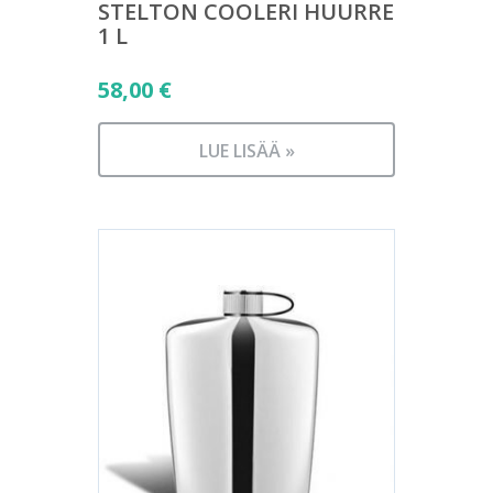
STELTON COOLERI HUURRE
1 L
58,00
€
LUE LISÄÄ »