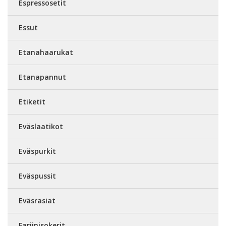
Espressosetit
Essut
Etanahaarukat
Etanapannut
Etiketit
Eväslaatikot
Eväspurkit
Eväspussit
Eväsrasiat
Fariinisokerit