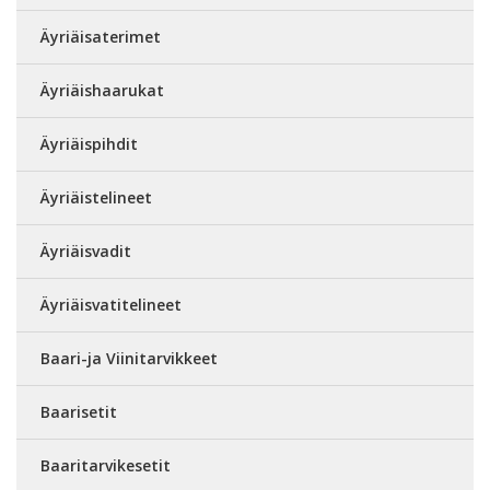
Äyriäisaterimet
Äyriäishaarukat
Äyriäispihdit
Äyriäistelineet
Äyriäisvadit
Äyriäisvatitelineet
Baari-ja Viinitarvikkeet
Baarisetit
Baaritarvikesetit