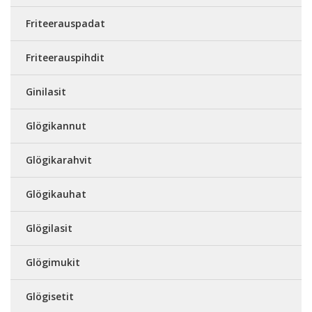
Friteerauspadat
Friteerauspihdit
Ginilasit
Glögikannut
Glögikarahvit
Glögikauhat
Glögilasit
Glögimukit
Glögisetit