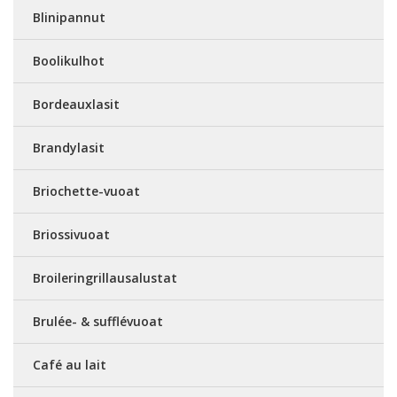
Blinipannut
Boolikulhot
Bordeauxlasit
Brandylasit
Briochette-vuoat
Briossivuoat
Broileringrillausalustat
Brulée- & sufflévuoat
Café au lait