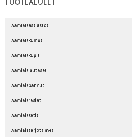
TUOTEALUEET
Aamiaisastiastot
Aamiaiskulhot
Aamiaiskupit
Aamiaislautaset
Aamiaispannut
Aamiaisrasiat
Aamiaissetit
Aamiaistarjottimet