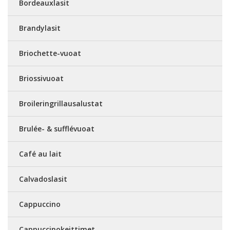
Bordeauxlasit
Brandylasit
Briochette-vuoat
Briossivuoat
Broileringrillausalustat
Brulée- & sufflévuoat
Café au lait
Calvadoslasit
Cappuccino
Cappuccinokeittimet