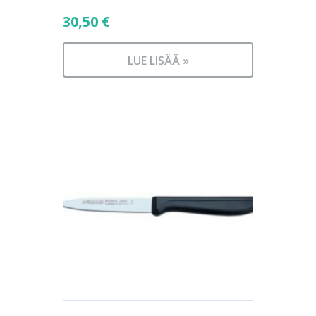
30,50
€
LUE LISÄÄ »