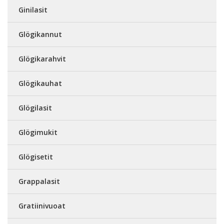
Ginilasit
Glögikannut
Glögikarahvit
Glögikauhat
Glögilasit
Glögimukit
Glögisetit
Grappalasit
Gratiinivuoat