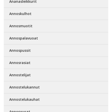
Ananasleikkurit
Annoskulhot
Annosmuotit
Annospalavuoat
Annospussit
Annosrasiat
Annostelijat
Annostelukannut
Annostelukauhat
Annosvuoat