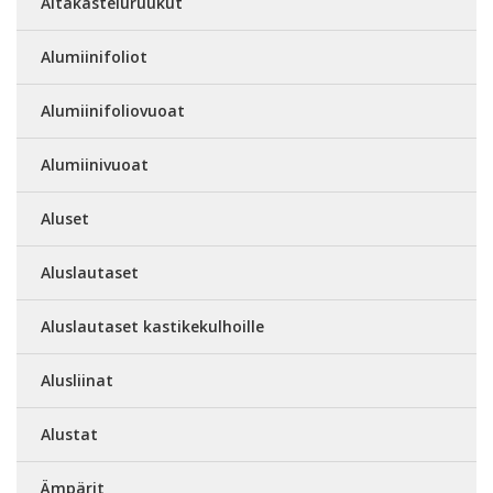
Altakasteluruukut
Alumiinifoliot
Alumiinifoliovuoat
Alumiinivuoat
Aluset
Aluslautaset
Aluslautaset kastikekulhoille
Alusliinat
Alustat
Ämpärit