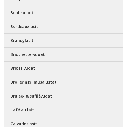
Boolikulhot
Bordeauxlasit
Brandylasit
Briochette-vuoat
Briossivuoat
Broileringrillausalustat
Brulée- & sufflévuoat
Café au lait
Calvadoslasit