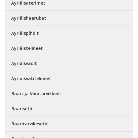
Äyriäisaterimet
Äyriäishaarukat
Äyriäispihdit
Äyriäistelineet
Äyriäisvadit
Äyriäisvatitelineet
Baari-ja Viinitarvikkeet
Baarisetit
Baaritarvikesetit