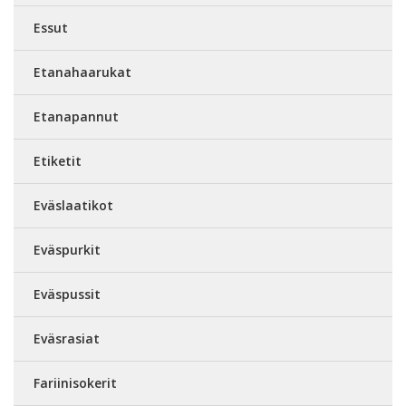
Essut
Etanahaarukat
Etanapannut
Etiketit
Eväslaatikot
Eväspurkit
Eväspussit
Eväsrasiat
Fariinisokerit