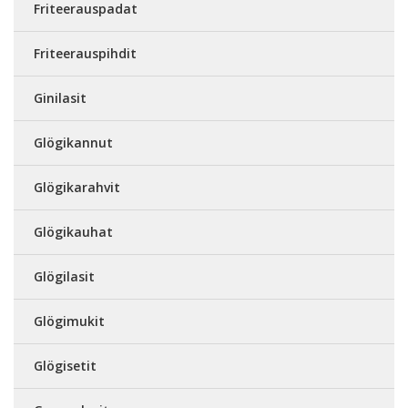
Friteerauspadat
Friteerauspihdit
Ginilasit
Glögikannut
Glögikarahvit
Glögikauhat
Glögilasit
Glögimukit
Glögisetit