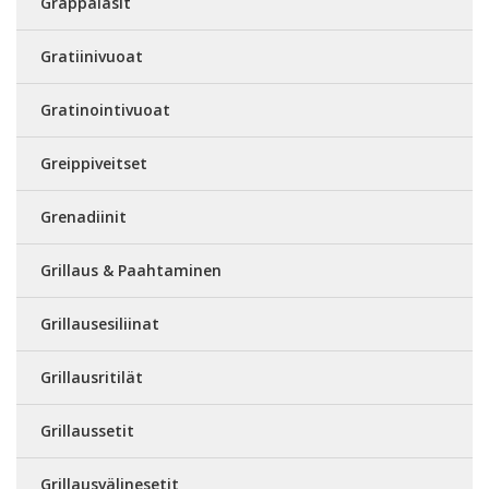
Grappalasit
Gratiinivuoat
Gratinointivuoat
Greippiveitset
Grenadiinit
Grillaus & Paahtaminen
Grillausesiliinat
Grillausritilät
Grillaussetit
Grillausvälinesetit