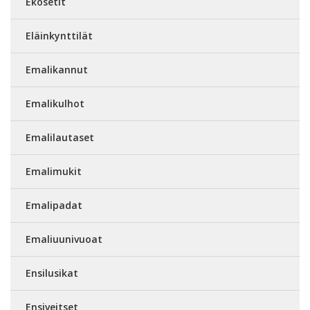
Ekosetit
Eläinkynttilät
Emalikannut
Emalikulhot
Emalilautaset
Emalimukit
Emalipadat
Emaliuunivuoat
Ensilusikat
Ensiveitset