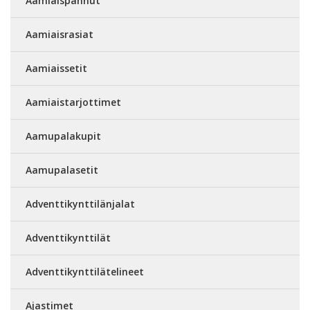
Aamiaispannut
Aamiaisrasiat
Aamiaissetit
Aamiaistarjottimet
Aamupalakupit
Aamupalasetit
Adventtikynttilänjalat
Adventtikynttilät
Adventtikynttilätelineet
Ajastimet