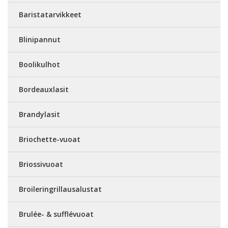
Baristatarvikkeet
Blinipannut
Boolikulhot
Bordeauxlasit
Brandylasit
Briochette-vuoat
Briossivuoat
Broileringrillausalustat
Brulée- & sufflévuoat