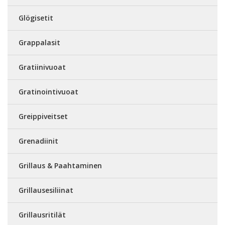
Glögisetit
Grappalasit
Gratiinivuoat
Gratinointivuoat
Greippiveitset
Grenadiinit
Grillaus & Paahtaminen
Grillausesiliinat
Grillausritilät