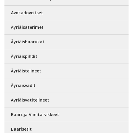
Avokadoveitset
Äyriäisaterimet
Äyriäishaarukat
Äyriäispihdit
Äyriäistelineet
Äyriäisvadit
Äyriäisvatitelineet
Baari-ja Viinitarvikkeet
Baarisetit