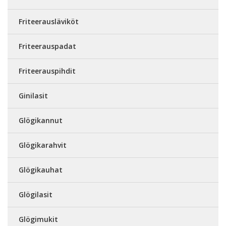
Friteerausläviköt
Friteerauspadat
Friteerauspihdit
Ginilasit
Glögikannut
Glögikarahvit
Glögikauhat
Glögilasit
Glögimukit