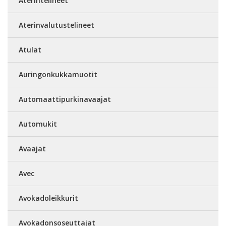
Aterintelineet
Aterinvalutustelineet
Atulat
Auringonkukkamuotit
Automaattipurkinavaajat
Automukit
Avaajat
Avec
Avokadoleikkurit
Avokadonsoseuttajat