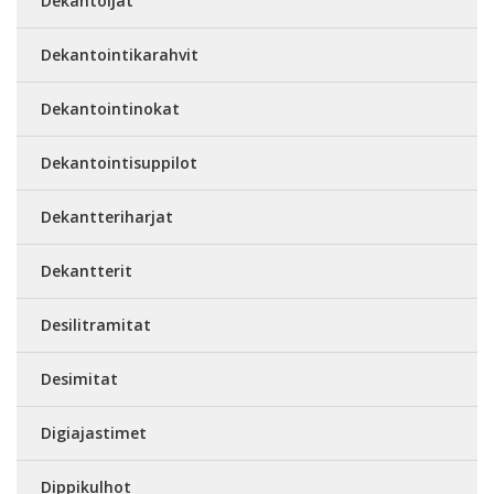
Dekantoijat
Dekantointikarahvit
Dekantointinokat
Dekantointisuppilot
Dekantteriharjat
Dekantterit
Desilitramitat
Desimitat
Digiajastimet
Dippikulhot