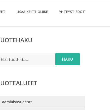
EET
LISÄÄ KEITTIÖLIIKE
YHTEYSTIEDOT
TUOTEHAKU
tsi:
HAKU
TUOTEALUEET
Aamiaisastiastot