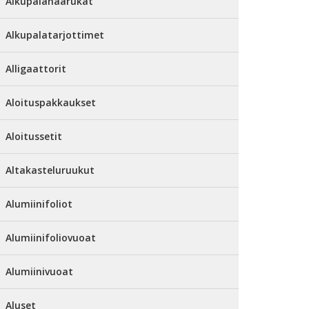
Alkupalahaarukat
Alkupalatarjottimet
Alligaattorit
Aloituspakkaukset
Aloitussetit
Altakasteluruukut
Alumiinifoliot
Alumiinifoliovuoat
Alumiinivuoat
Aluset