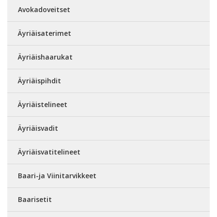
Avokadoveitset
Äyriäisaterimet
Äyriäishaarukat
Äyriäispihdit
Äyriäistelineet
Äyriäisvadit
Äyriäisvatitelineet
Baari-ja Viinitarvikkeet
Baarisetit