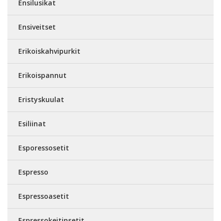
Ensilusikat
Ensiveitset
Erikoiskahvipurkit
Erikoispannut
Eristyskuulat
Esiliinat
Esporessosetit
Espresso
Espressoasetit
Espressokeitinsetit