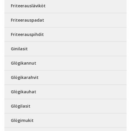
Friteerausläviköt
Friteerauspadat
Friteerauspihdit
Ginilasit
Glögikannut
Glögikarahvit
Glögikauhat
Glögilasit
Glögimukit