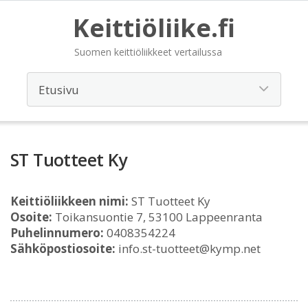
Keittiöliike.fi
Suomen keittiöliikkeet vertailussa
ST Tuotteet Ky
Keittiöliikkeen nimi:
ST Tuotteet Ky
Osoite:
Toikansuontie 7, 53100 Lappeenranta
Puhelinnumero:
0408354224
Sähköpostiosoite:
info.st-tuotteet@kymp.net