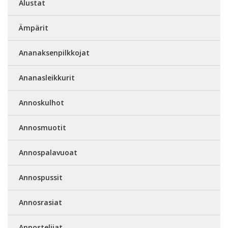
Alustat
Ämpärit
Ananaksenpilkkojat
Ananasleikkurit
Annoskulhot
Annosmuotit
Annospalavuoat
Annospussit
Annosrasiat
Annostelijat