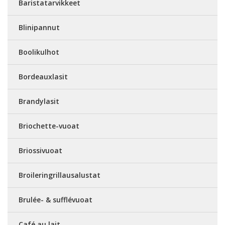
Baristatarvikkeet
Blinipannut
Boolikulhot
Bordeauxlasit
Brandylasit
Briochette-vuoat
Briossivuoat
Broileringrillausalustat
Brulée- & sufflévuoat
Café au lait