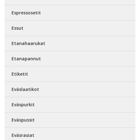
Espressosetit
Essut
Etanahaarukat
Etanapannut
Etiketit
Eväslaatikot
Eväspurkit
Eväspussit
Eväsrasiat