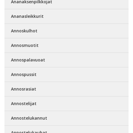
Ananaksenpilkkojat
Ananasleikkurit
Annoskulhot
Annosmuotit
Annospalavuoat
Annospussit
Annosrasiat
Annostelijat
Annostelukannut
Annostelukauhat