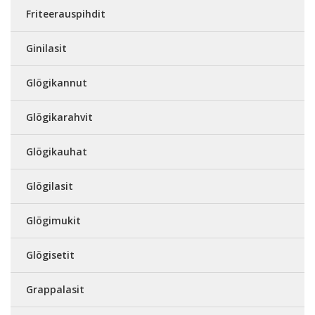
Friteerauspihdit
Ginilasit
Glögikannut
Glögikarahvit
Glögikauhat
Glögilasit
Glögimukit
Glögisetit
Grappalasit