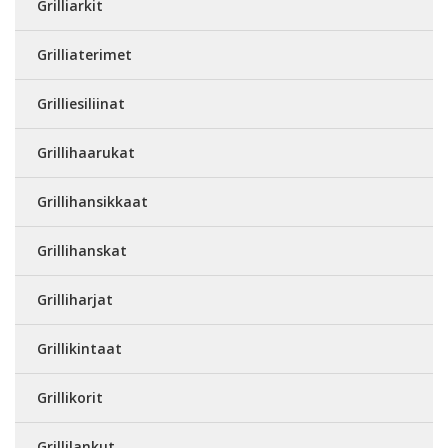
Grilliarkit
Grilliaterimet
Grilliesiliinat
Grillihaarukat
Grillihansikkaat
Grillihanskat
Grilliharjat
Grillikintaat
Grillikorit
Grillilankut