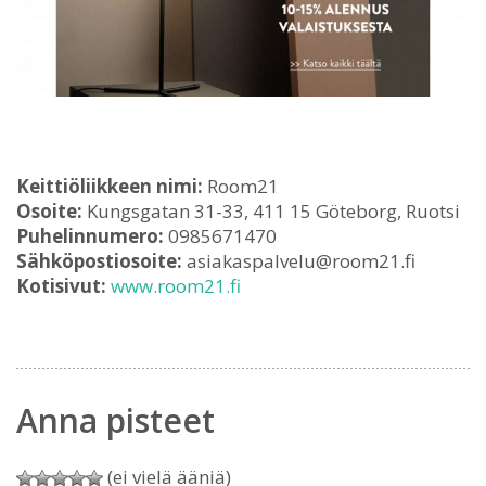
Keittiöliikkeen nimi:
Room21
Osoite:
Kungsgatan 31-33, 411 15 Göteborg, Ruotsi
Puhelinnumero:
0985671470
Sähköpostiosoite:
asiakaspalvelu@room21.fi
Kotisivut:
www.room21.fi
Anna pisteet
(ei vielä ääniä)