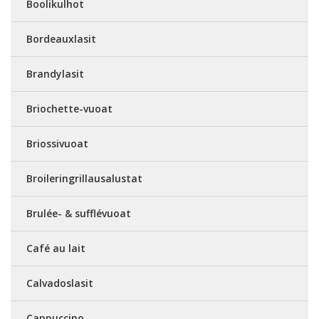
Boolikulhot
Bordeauxlasit
Brandylasit
Briochette-vuoat
Briossivuoat
Broileringrillausalustat
Brulée- & sufflévuoat
Café au lait
Calvadoslasit
Cappuccino