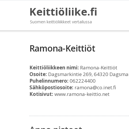
Keittiöliike.fi
Suomen keittiöliikkeet vertailussa
Ramona-Keittiöt
Keittiöliikkeen nimi:
Ramona-Keittiöt
Osoite:
Dagsmarkintie 269, 64320 Dagsma
Puhelinnumero:
062224400
Sähköpostiosoite:
ramona@co.inet.fi
Kotisivut:
www.ramona-keittio.net