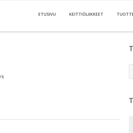
ETUSIVU
KEITTIÖLIIKKEET
TUOTT
E
rk