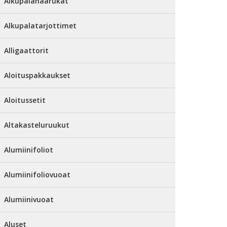
Alkupalahaarukat
Alkupalatarjottimet
Alligaattorit
Aloituspakkaukset
Aloitussetit
Altakasteluruukut
Alumiinifoliot
Alumiinifoliovuoat
Alumiinivuoat
Aluset