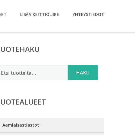
EET
LISÄÄ KEITTIÖLIIKE
YHTEYSTIEDOT
TUOTEHAKU
tsi:
HAKU
TUOTEALUEET
Aamiaisastiastot