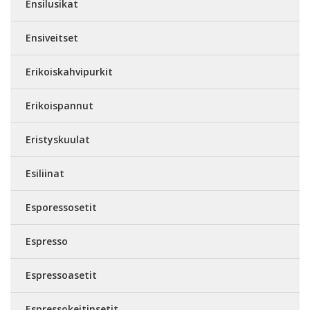
Ensilusikat
Ensiveitset
Erikoiskahvipurkit
Erikoispannut
Eristyskuulat
Esiliinat
Esporessosetit
Espresso
Espressoasetit
Espressokeitinsetit