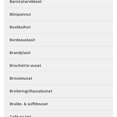
Baristatarvikkeet
Blinipannut
Boolikulhot
Bordeauxlasit
Brandylasit
Briochette-vuoat
Briossivuoat
Broileringrillausalustat
Brulée- & sufflévuoat
Café au lait