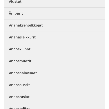
Alustat
Ämpärit
Ananaksenpilkkojat
Ananasleikkurit
Annoskulhot
Annosmuotit
Annospalavuoat
Annospussit
Annosrasiat
Annostelijat