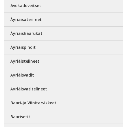
Avokadoveitset
Äyriäisaterimet
Äyriäishaarukat
Äyriäispihdit
Äyriäistelineet
Äyriäisvadit
Äyriäisvatitelineet
Baari-ja Viinitarvikkeet
Baarisetit