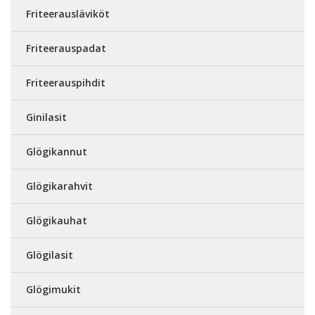
Friteerausläviköt
Friteerauspadat
Friteerauspihdit
Ginilasit
Glögikannut
Glögikarahvit
Glögikauhat
Glögilasit
Glögimukit