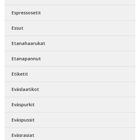
Espressosetit
Essut
Etanahaarukat
Etanapannut
Etiketit
Eväslaatikot
Eväspurkit
Eväspussit
Eväsrasiat