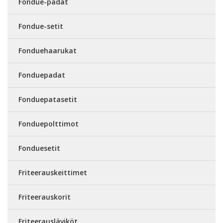
Fondue-padat
Fondue-setit
Fonduehaarukat
Fonduepadat
Fonduepatasetit
Fonduepolttimot
Fonduesetit
Friteerauskeittimet
Friteerauskorit
Friteerausläviköt