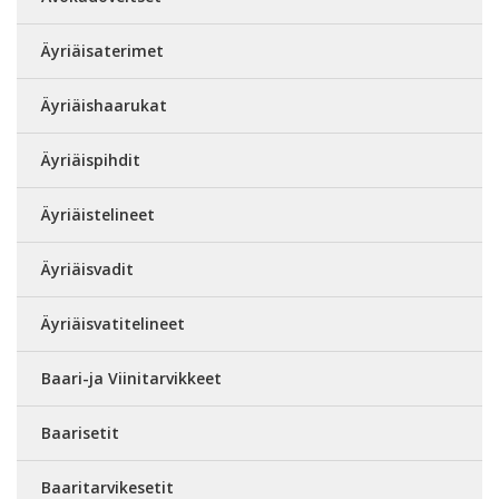
Äyriäisaterimet
Äyriäishaarukat
Äyriäispihdit
Äyriäistelineet
Äyriäisvadit
Äyriäisvatitelineet
Baari-ja Viinitarvikkeet
Baarisetit
Baaritarvikesetit