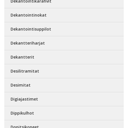
Dekantointikarahvit
Dekantointinokat
Dekantointisuppilot
Dekantteriharjat
Dekantterit
Desilitramitat
Desimitat
Digiajastimet
Dippikulhot
Donitsikoneet