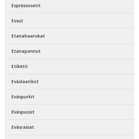
Espressosetit
Essut
Etanahaarukat
Etanapannut
Etiketit
Eväslaatikot
Eväspurkit
Eväspussit
Eväsrasiat