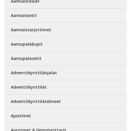
Aamiaisrasiat
Aamiaissetit
Aamiaistarjottimet
Aamupalakupit
Aamupalasetit
Adventtikynttilänjalat
Adventtikynttilät
Adventtikynttilätelineet
Ajastimet
Ajastimet & lämpömittarit