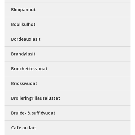
Blinipannut
Boolikulhot
Bordeauxlasit
Brandylasit
Briochette-vuoat
Briossivuoat
Broileringrillausalustat
Brulée- & sufflévuoat
Café au lait