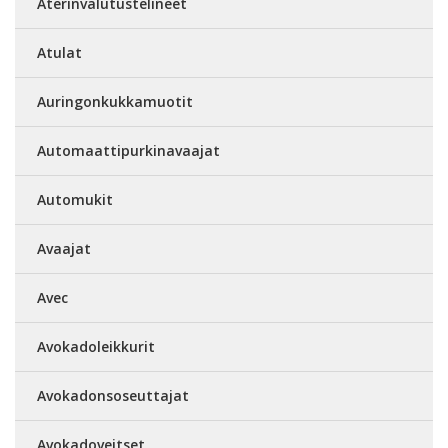
Aterinvalutustelineet
Atulat
Auringonkukkamuotit
Automaattipurkinavaajat
Automukit
Avaajat
Avec
Avokadoleikkurit
Avokadonsoseuttajat
Avokadoveitset