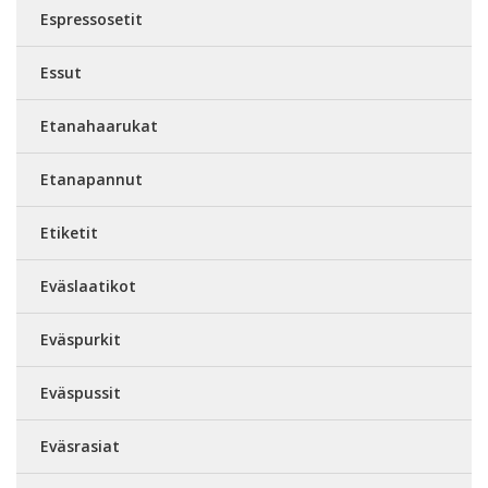
Espressosetit
Essut
Etanahaarukat
Etanapannut
Etiketit
Eväslaatikot
Eväspurkit
Eväspussit
Eväsrasiat