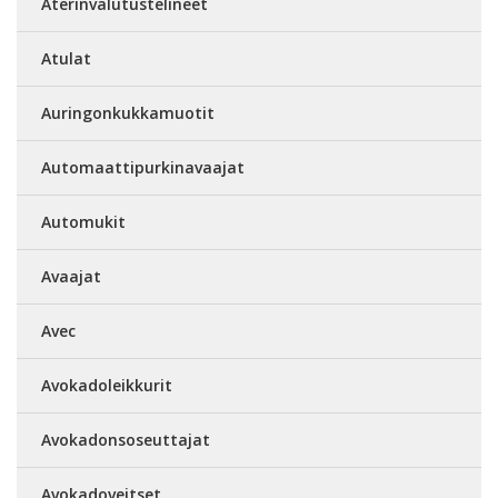
Aterinvalutustelineet
Atulat
Auringonkukkamuotit
Automaattipurkinavaajat
Automukit
Avaajat
Avec
Avokadoleikkurit
Avokadonsoseuttajat
Avokadoveitset