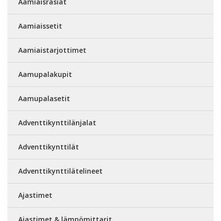
Aamiaisrasiat
Aamiaissetit
Aamiaistarjottimet
Aamupalakupit
Aamupalasetit
Adventtikynttilänjalat
Adventtikynttilät
Adventtikynttilätelineet
Ajastimet
Ajastimet & lämpömittarit