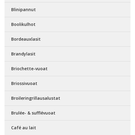
Blinipannut
Boolikulhot
Bordeauxlasit
Brandylasit
Briochette-vuoat
Briossivuoat
Broileringrillausalustat
Brulée- & sufflévuoat
Café au lait