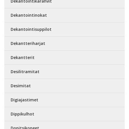
Dekantointikarahvit
Dekantointinokat
Dekantointisuppilot
Dekantteriharjat
Dekantterit
Desilitramitat
Desimitat
Digiajastimet
Dippikulhot
Donitsikoneet