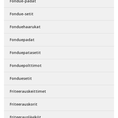
Fondue-padat
Fondue-setit
Fonduehaarukat
Fonduepadat
Fonduepatasetit
Fonduepolttimot
Fonduesetit
Friteerauskeittimet
Friteerauskorit
Friteerausläviköt