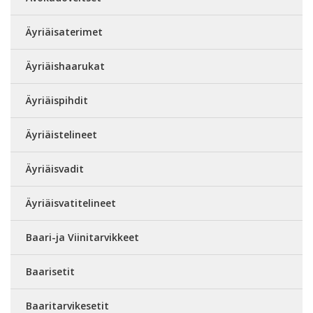
Äyriäisaterimet
Äyriäishaarukat
Äyriäispihdit
Äyriäistelineet
Äyriäisvadit
Äyriäisvatitelineet
Baari-ja Viinitarvikkeet
Baarisetit
Baaritarvikesetit