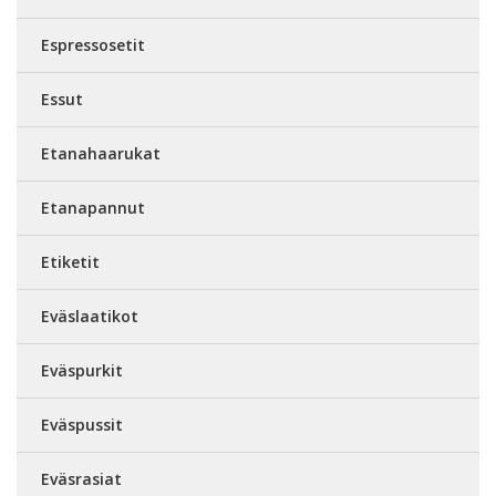
Espressosetit
Essut
Etanahaarukat
Etanapannut
Etiketit
Eväslaatikot
Eväspurkit
Eväspussit
Eväsrasiat