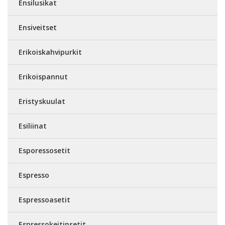
Ensilusikat
Ensiveitset
Erikoiskahvipurkit
Erikoispannut
Eristyskuulat
Esiliinat
Esporessosetit
Espresso
Espressoasetit
Espressokeitinsetit