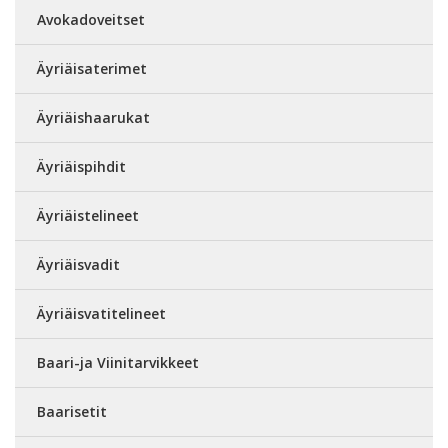
Avokadoveitset
Äyriäisaterimet
Äyriäishaarukat
Äyriäispihdit
Äyriäistelineet
Äyriäisvadit
Äyriäisvatitelineet
Baari-ja Viinitarvikkeet
Baarisetit