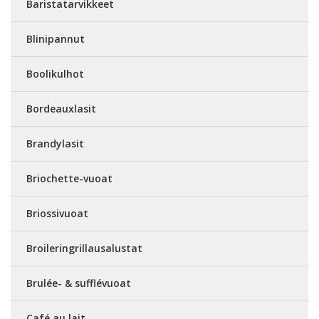
Baristatarvikkeet
Blinipannut
Boolikulhot
Bordeauxlasit
Brandylasit
Briochette-vuoat
Briossivuoat
Broileringrillausalustat
Brulée- & sufflévuoat
Café au lait