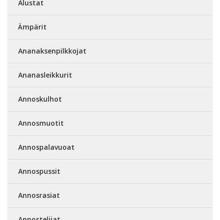
Alustat
Ämpärit
Ananaksenpilkkojat
Ananasleikkurit
Annoskulhot
Annosmuotit
Annospalavuoat
Annospussit
Annosrasiat
Annostelijat