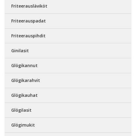
Friteerausläviköt
Friteerauspadat
Friteerauspihdit
Ginilasit
Glögikannut
Glögikarahvit
Glögikauhat
Glögilasit
Glögimukit