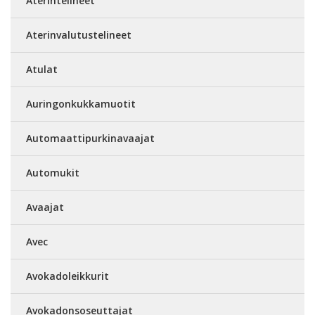
Aterintelineet
Aterinvalutustelineet
Atulat
Auringonkukkamuotit
Automaattipurkinavaajat
Automukit
Avaajat
Avec
Avokadoleikkurit
Avokadonsoseuttajat