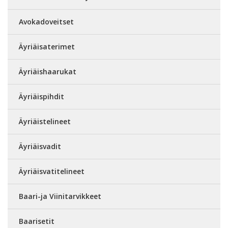
Avokadoveitset
Äyriäisaterimet
Äyriäishaarukat
Äyriäispihdit
Äyriäistelineet
Äyriäisvadit
Äyriäisvatitelineet
Baari-ja Viinitarvikkeet
Baarisetit