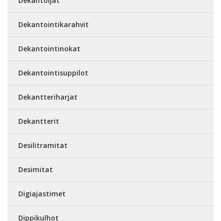
Dekantoijat
Dekantointikarahvit
Dekantointinokat
Dekantointisuppilot
Dekantteriharjat
Dekantterit
Desilitramitat
Desimitat
Digiajastimet
Dippikulhot