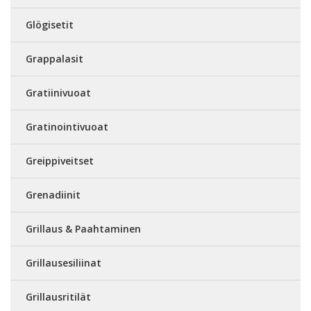
Glögisetit
Grappalasit
Gratiinivuoat
Gratinointivuoat
Greippiveitset
Grenadiinit
Grillaus & Paahtaminen
Grillausesiliinat
Grillausritilät