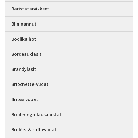
Baristatarvikkeet
Blinipannut
Boolikulhot
Bordeauxlasit
Brandylasit
Briochette-vuoat
Briossivuoat
Broileringrillausalustat
Brulée- & sufflévuoat