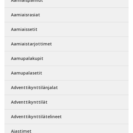
Aamiaispannut
Aamiaisrasiat
Aamiaissetit
Aamiaistarjottimet
Aamupalakupit
Aamupalasetit
Adventtikynttilänjalat
Adventtikynttilät
Adventtikynttilätelineet
Ajastimet