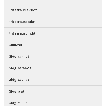
Friteerausläviköt
Friteerauspadat
Friteerauspihdit
Ginilasit
Glögikannut
Glögikarahvit
Glögikauhat
Glögilasit
Glögimukit