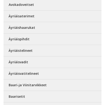
Avokadoveitset
Äyriäisaterimet
Äyriäishaarukat
Äyriäispihdit
Äyriäistelineet
Äyriäisvadit
Äyriäisvatitelineet
Baari-ja Viinitarvikkeet
Baarisetit