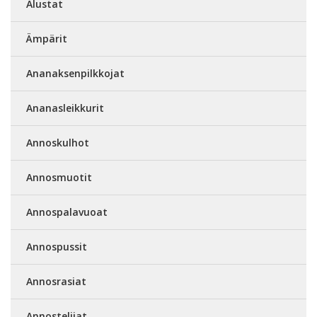
Alustat
Ämpärit
Ananaksenpilkkojat
Ananasleikkurit
Annoskulhot
Annosmuotit
Annospalavuoat
Annospussit
Annosrasiat
Annostelijat