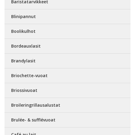
Baristatarvikkeet
Blinipannut
Boolikulhot
Bordeauxlasit
Brandylasit
Briochette-vuoat
Briossivuoat
Broileringrillausalustat
Brulée- & sufflévuoat
Café au lait