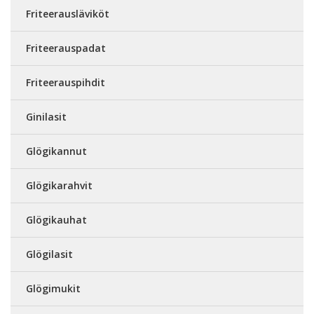
Friteerausläviköt
Friteerauspadat
Friteerauspihdit
Ginilasit
Glögikannut
Glögikarahvit
Glögikauhat
Glögilasit
Glögimukit