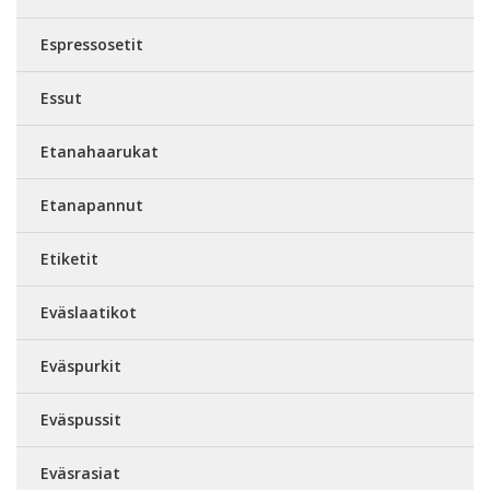
Espressosetit
Essut
Etanahaarukat
Etanapannut
Etiketit
Eväslaatikot
Eväspurkit
Eväspussit
Eväsrasiat