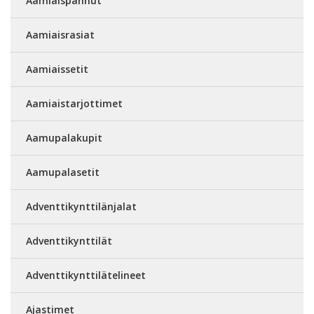
Aamiaispannut
Aamiaisrasiat
Aamiaissetit
Aamiaistarjottimet
Aamupalakupit
Aamupalasetit
Adventtikynttilänjalat
Adventtikynttilät
Adventtikynttilätelineet
Ajastimet