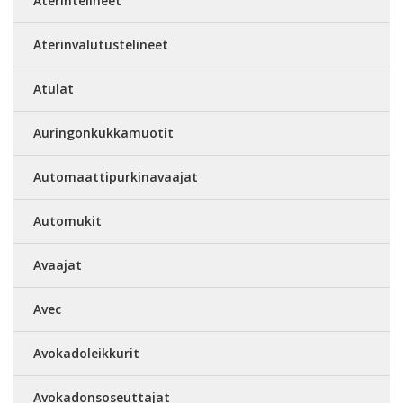
Aterintelineet
Aterinvalutustelineet
Atulat
Auringonkukkamuotit
Automaattipurkinavaajat
Automukit
Avaajat
Avec
Avokadoleikkurit
Avokadonsoseuttajat