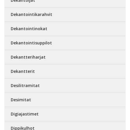
Dekantoijat
Dekantointikarahvit
Dekantointinokat
Dekantointisuppilot
Dekantteriharjat
Dekantterit
Desilitramitat
Desimitat
Digiajastimet
Dippikulhot