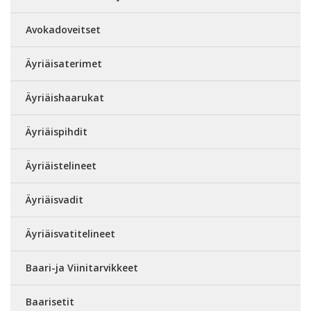
Avokadoveitset
Äyriäisaterimet
Äyriäishaarukat
Äyriäispihdit
Äyriäistelineet
Äyriäisvadit
Äyriäisvatitelineet
Baari-ja Viinitarvikkeet
Baarisetit