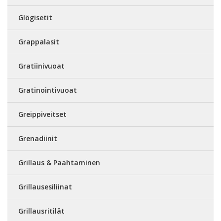
Glögisetit
Grappalasit
Gratiinivuoat
Gratinointivuoat
Greippiveitset
Grenadiinit
Grillaus & Paahtaminen
Grillausesiliinat
Grillausritilät