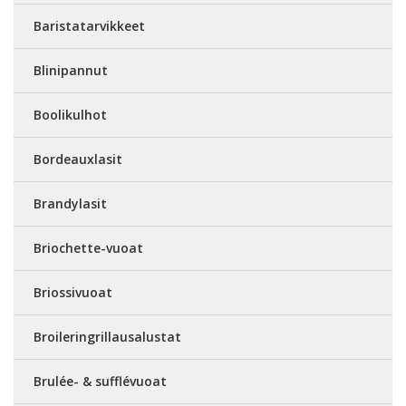
Baristatarvikkeet
Blinipannut
Boolikulhot
Bordeauxlasit
Brandylasit
Briochette-vuoat
Briossivuoat
Broileringrillausalustat
Brulée- & sufflévuoat