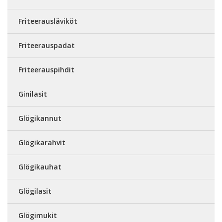
Friteerausläviköt
Friteerauspadat
Friteerauspihdit
Ginilasit
Glögikannut
Glögikarahvit
Glögikauhat
Glögilasit
Glögimukit